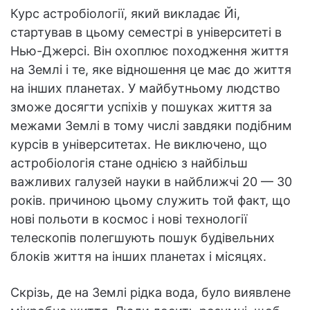
Курс астробіології, який викладає Йі,
стартував в цьому семестрі в університеті в
Нью-Джерсі. Він охоплює походження життя
на Землі і те, яке відношення це має до життя
на інших планетах. У майбутньому людство
зможе досягти успіхів у пошуках життя за
межами Землі в тому числі завдяки подібним
курсів в університетах. Не виключено, що
астробіологія стане однією з найбільш
важливих галузей науки в найближчі 20 — 30
років. причиною цьому служить той факт, що
нові польоти в космос і нові технології
телескопів полегшують пошук будівельних
блоків життя на інших планетах і місяцях.
Скрізь, де на Землі рідка вода, було виявлене