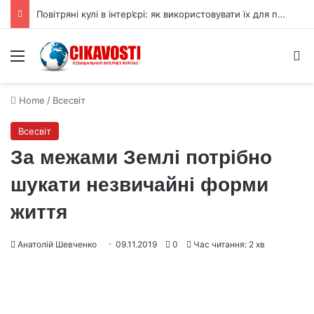
Повітряні кулі в інтер’єрі: як використовувати їх для прикраси
Menu
S
Home
/
Всесвіт
Всесвіт
За межами Землі потрібно
шукати незвичайні форми
життя
Анатолій Шевченко
09.11.2019
0
Час читання: 2 хв