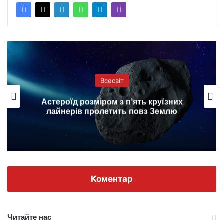
Всесвіт
круїзних
На Марсі вперше виявили акт
 Землю
вогнище вулкана (фото)
Коментар
Читайте нас