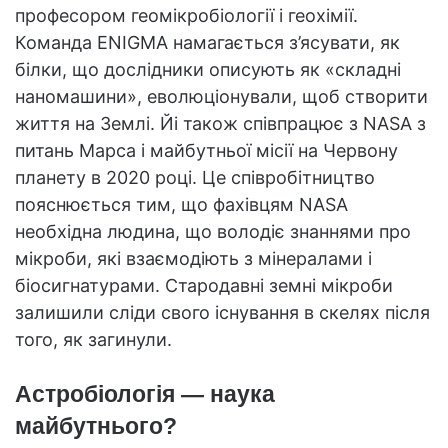
професором геомікробіології і геохімії.
Команда ENIGMA намагається з’ясувати, як
білки, що дослідники описують як «складні
наномашини», еволюціонували, щоб створити
життя на Землі. Йі також співпрацює з NASA з
питань Марса і майбутньої місії на Червону
планету в 2020 році. Це співробітництво
пояснюється тим, що фахівцям NASA
необхідна людина, що володіє знаннями про
мікроби, які взаємодіють з мінералами і
біосигнатурами. Стародавні земні мікроби
залишили сліди свого існування в скелях після
того, як загинули.
Астробіологія — наука
майбутнього?