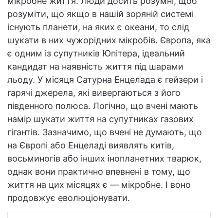
мікробне життя. Люди досить розумні, щоб
розуміти, що якщо в нашій зоряній системі
існують планети, на яких є океани, то слід
шукати в них чужорідних мікробів. Європа, яка
є одним із супутників Юпітера, ідеальний
кандидат на наявність життя під шарами
льоду. У місяця Сатурна Енцелада є гейзери і
гарячі джерела, які вивергаються з його
південного полюса. Логічно, що вчені мають
намір шукати життя на супутниках газових
гігантів. Зазначимо, що вчені не думають, що
на Європі або Енцеладі виявлять китів,
восьминогів або інших інопланетних тварюк,
однак вони практично впевнені в тому, що
життя на цих місяцях є — мікробне. І воно
продовжує еволюціонувати.