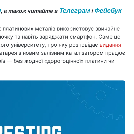
и
Телеграм
Фейсбук
, а також читайте в
і
их платинових металів використовує звичайне
почку та навіть заряджати смартфон. Саме це
го університету, про яку розповідає
видання
батарея з новим залізним каталізатором працює
їв — без жодної «дорогоцінної» платини чи