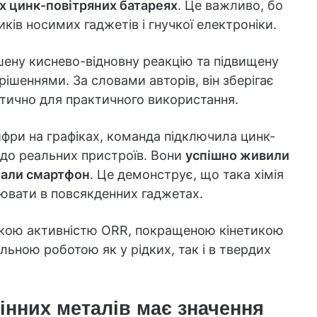
х цинк-повітряних батареях
. Це важливо, бо
иків носимих гаджетів і гнучкої електроніки.
ену киснево-відновну реакцію та підвищену
рішеннями. За словами авторів, він зберігає
итично для практичного використання.
фри на графіках, команда підключила цинк-
м до реальних пристроїв. Вони
успішно живили
жали смартфон
. Це демонструє, що така хімія
цювати в повсякденних гаджетах.
сокою активністю ORR, покращеною кінетикою
ільною роботою як у рідких, так і в твердих
інних металів має значення