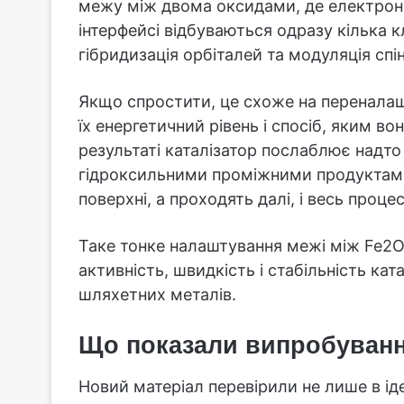
межу між двома оксидами, де електрон
інтерфейсі відбуваються одразу кілька 
гібридизація орбіталей та модуляція спін
Якщо спростити, це схоже на переналаш
їх енергетичний рівень і спосіб, яким в
результаті каталізатор послаблює надто 
гідроксильними проміжними продуктами.
поверхні, а проходять далі, і весь проц
Таке тонке налаштування межі між Fe2
активність, швидкість і стабільність ка
шляхетних металів.
Що показали випробуванн
Новий матеріал перевірили не лише в і