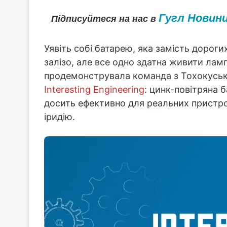
Гугл Новин
Підписуйтеся на нас в
Уявіть собі батарею, яка замість дорог
залізо, але все одно здатна живити лам
продемонструвала команда з Тохокусько
Interesting Engineering
: цинк-повітряна 
досить ефективно для реальних пристро
іридію.