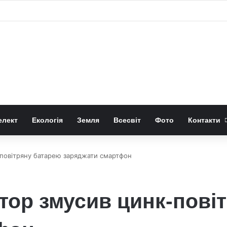
нмильний газовий потік до GW Оріона
елект
Екологія
Земля
Всесвіт
Фото
Контакти
к-повітряну батарею заряджати смартфон
атор змусив цинк-пові