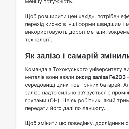
меншу потужність.
Щоб розширити цей «вхід», потрібен еф
перехід кисню в інші форми швидшим і 
використовують дорогі метали, зокрема
технології.
Як залізо і самарій зміни
Команда з Тохокуського університету ви
металів вони взяли
оксид заліза Fe2O3
—
середовищі цинк-повітряних батарей. Але
залізо надто сильно зв’язується з про
групами (OH). Це як робітник, який три
передати його далі по ланцюгу.
Щоб змінити цю поведінку, дослідники 