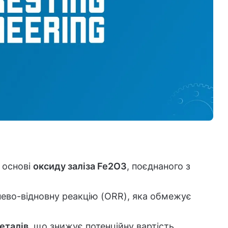
 основі
оксиду заліза Fe2O3
, поєднаного з
ево-відновну реакцію (ORR), яка обмежує
еталів
, що знижує потенційну вартість