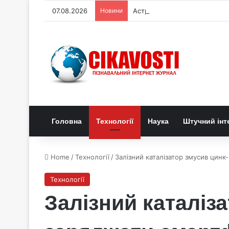
07.08.2026
Новини
Астрономи виявили трильйо
Головна
Технології
Наука
Штучний інт
Home
/
Технології
/
Залізний каталізатор змусив цин
Технології
Залізний каталіз