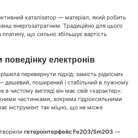
ективний каталізатор — матеріал, який робить
менш енергозатратним. Традиційно для цього
 платину, що сильно збільшує вартість
ли поведінку електронів
рішила перевернути підхід: замість рідкісних
 дешевий, поширений і стабільний в лужному
 в чистому вигляді він має свій «характер»:
міжними частинками, зокрема гідроксильними
має інструмент так міцно, що не може
створили
гетероінтерфейс Fe2O3/Sm2O3
—