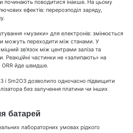
и починають поводитися інакше. На цьому
ключових ефектів: перерозподіл заряду,
у.
тування «музики» для електронів: змінюється
они можуть переходити між станами. У
міцний зв’язок між центрами заліза та
 Реакційні частинки не «залипають» на
ес ORR йде швидше.
O3 і Sm2O3 дозволило одночасно підвищити
талізатора без залучення платини чи інших
я батарей
деальних лабораторних умовах рідкого