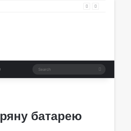
Search
тряну батарею