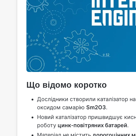
Що відомо коротко
Дослідники створили каталізатор на
оксидом самарію
Sm2O3
.
Новий каталізатор пришвидшує кисн
роботу
цинк-повітряних батарей
.
Матеріал не містить
дорогоцінних м