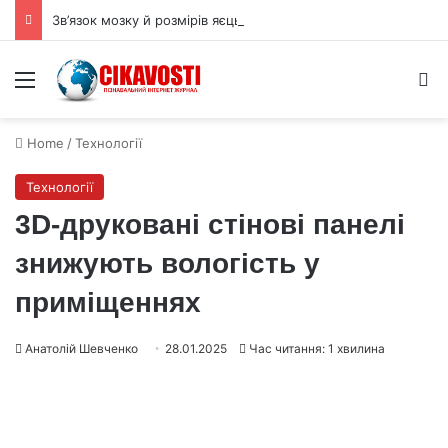
Зв’язок мозку й розмірів яєць пояснює парадокс птахів і динозаврів
Menu
S
Home
/
Технології
Технології
3D-друковані стінові панелі
знижують вологість у
приміщеннях
Анатолій Шевченко
28.01.2025
Час читання: 1 хвилина