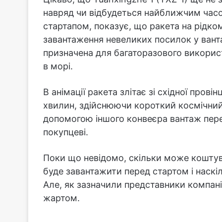
навряд чи відбудеться найближчим часо
стартапом, показує, що ракета на рідко
завантаження невеликих посилок у ванта
призначена для багаторазового використ
в морі.
В анімації ракета злітає зі східної прові
хвилин, здійснюючи короткий космічний 
допомогою іншого конвеєра вантаж пере
покупцеві.
Поки що невідомо, скільки може коштув
буде завантажити перед стартом і наск
Але, як зазначили представники компані
жартом.