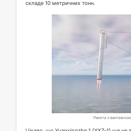
складе 10 метричних тонн.
Ракета з вантажно
Цікаво, що Yuanxingzhe 1 (YXZ-1) ще не