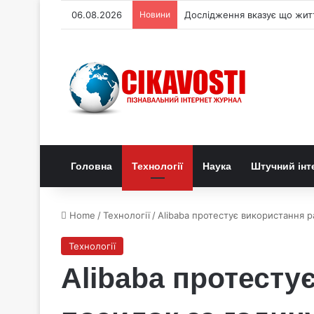
06.08.2026
Новини
Дослідження вказує що житт
Головна
Технології
Наука
Штучний інт
Home
/
Технології
/
Alibaba протестує використання р
Технології
Alibaba протесту