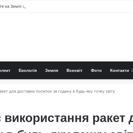
я на Землі зародилося двічі
елект
Екологія
Земля
Всесвіт
Фото
Контакти
акет для доставки посилок за годину в будь-яку точку світу
є використання ракет 