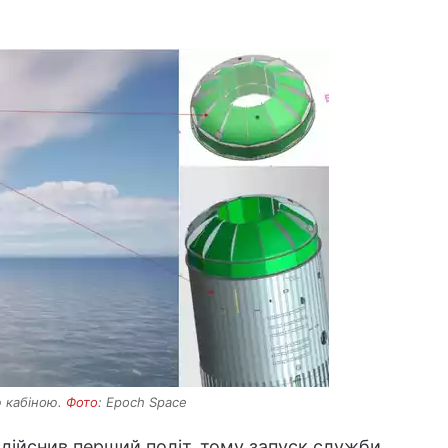
ю кабіною.
Фото
: Epoch Space
 здійснив перший політ, тому запуск служби