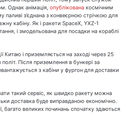
м. Однак анімація,
опублікована
космічним
му паливі з’єднана з конвеєрною стрічкою для
жну кабіну. Як і ракети SpaceX, YXZ-1
ання, і змодельована для посадки на кораблі
нції Китаю і приземляється на заході через 25
політ. Після приземлення в бункері за
вантажується з кабіни у фургон для доставки
ати такий сервіс, як швидко ракету можна
ільки доставка буде виправданою економічно.
ї, багато великих починань спочатку здаються