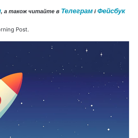
и
Телеграм
Фейсбук
, а також читайте в
і
rning Post.