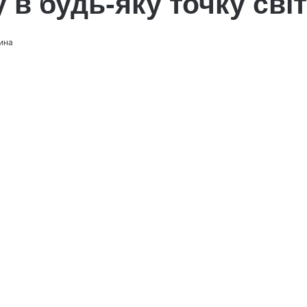
 в будь-яку точку сві
лина