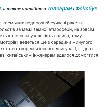
и
Телеграм
Фейсбук
, а також читайте в
і
с космічних подорожей сучасні ракетні
ольотів за межі земної атмосфери, не зовсім
ють колосальну кількість палива, тому
моторів» ведеться ще з середини минулого
стати створення іонного двигуна. І, згідно з
mas, китайським інженерам вдалося домогтися