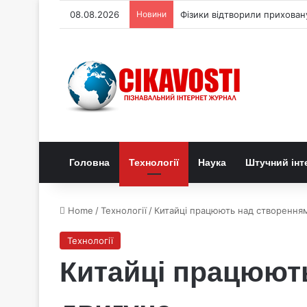
08.08.2026
Новини
Фізики відтворили прихован
Головна
Технології
Наука
Штучний інт
Home
/
Технології
/
Китайці працюють над створенням
Технології
Китайці працюють