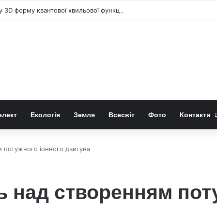
у 3D форму квантової хвильової функції
елект
Екологія
Земля
Всесвіт
Фото
Контакти
 потужного іонного двигуна
 над створенням пот