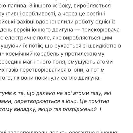
ю палива. З іншого ж боку, виробляється
ктивні особливості, а через це розгін і
йські фахівці вдосконалили роботу однієї із
 день версій іонного двигуна — прискорювача
що електричне поле, яке виробляється цим
мушуючи їх потік, що рухається зі швидкістю в
ти» космічний корабель у протилежному
середині магнітного поля, змушують атоми
х газів перетворюватися в іони, а потім
 того, як вони покинули сопло двигуна.
ів є те, що далеко не всі атоми газу, які
ами, перетворюються в іони. Це помітно
 тому випадку, якщо газ розріджений і
ені запропонували досить елегантне рішення: