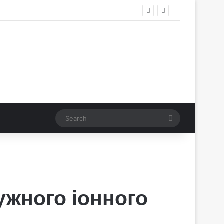
Search
ужного іонного