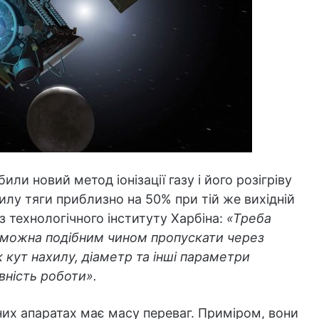
или новий метод іонізації газу і його розігріву
илу тяги приблизно на 50% при тій же вихідній
з технологічного інституту Харбіна:
«Треба
з можна подібним чином пропускати через
 кут нахилу, діаметр та інші параметри
вність роботи».
их апаратах має масу переваг. Приміром, вони