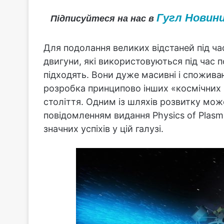
Гугл Новин
Підписуйтеся на нас в
Для подолання великих відстаней під ча
двигуни, які використовуються під час п
підходять. Вони дуже масивні і спожива
розробка принципово інших «космічних 
століття. Одним із шляхів розвитку може 
повідомленням видання Physics of Plas
значних успіхів у цій галузі.