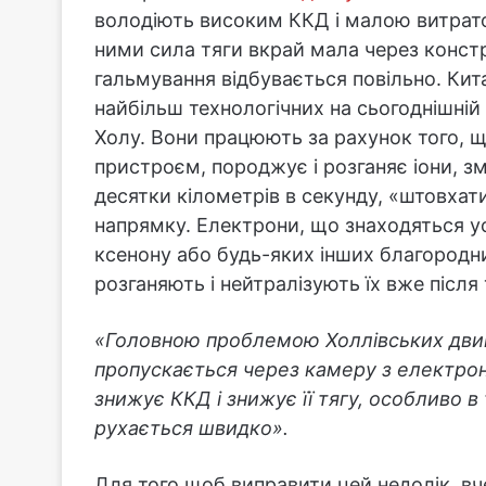
володіють високим ККД і малою витрато
ними сила тяги вкрай мала через констру
гальмування відбувається повільно. Кита
найбільш технологічних на сьогоднішній
Холу. Вони працюють за рахунок того, 
пристроєм, породжує і розганяє іони, з
десятки кілометрів в секунду, «штовха
напрямку. Електрони, що знаходяться у
ксенону або будь-яких інших благородни
розганяють і нейтралізують їх вже після
«Головною проблемою Холлівських двигун
пропускається через камеру з електрон
знижує ККД і знижує її тягу, особливо в
рухається швидко».
Для того щоб виправити цей недолік, вч