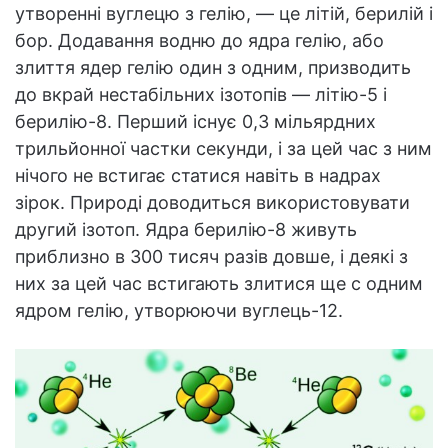
утворенні вуглецю з гелію, — це літій, берилій і
бор. Додавання водню до ядра гелію, або
злиття ядер гелію один з одним, призводить
до вкрай нестабільних ізотопів — літію-5 і
берилію-8. Перший існує 0,3 мільярдних
трильйонної частки секунди, і за цей час з ним
нічого не встигає статися навіть в надрах
зірок. Природі доводиться використовувати
другий ізотоп. Ядра берилію-8 живуть
приблизно в 300 тисяч разів довше, і деякі з
них за цей час встигають злитися ще c одним
ядром гелію, утворюючи вуглець-12.