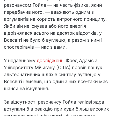
резонансом Гойла — на честь фізика, який
передбачив його, — вважають одним з
аргументів на користь антропного принципу.
Якби він не існував або його енергія
відрізнялася всього на десяток відсотків, у
Всесвіті не було б вуглецю, а разом з ним і
спостерігачів — нас з вами.
У недавньому
дослідженні
Фред Адамс з
Університету Мічигану (США) провів пошук
альтернативних шляхів синтезу вуглецю у
Всесвіті і виявив, що один з них все-таки має
шанси на існування.
За відсутності резонансу Гойла гелієві ядра
вступали б в реакцію при куди більш високих
температурах і щільності, ніж в нашому