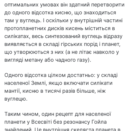
оптимальних умовах він здатний перетворити
до одного відсотка кисню, що знаходиться
там у вуглець. І оскільки у внутрішній частині
протопланетних дисків кисень міститься в
силікатах, весь синтезований вуглець відразу
виявляється в складі гірських порід і планет,
що утворюються з них (а не літає навколо у
вигляді метану або чадного газу).
Одного відсотка цілком достатньо: у складі
населеної Землі, якщо включати силікати
мантії, кисню в тисячі разів більше, ніж
вуглецю.
Таким чином, один рецепт для населеної
планети у Всесвіті без резонансу Гойла
знайдений. Це внутрішня скеляста планета в