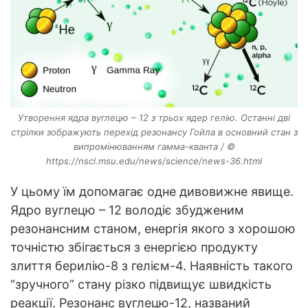
Утворення ядра вуглецю – 12 з трьох ядер гелію. Останні дві
стрілки зображують перехід резонансу Гойла в основний стан з
випромінюванням гамма-кванта / ©
https://nscl.msu.edu/news/science/news-36.html
У цьому їм допомагає одне дивовижне явище.
Ядро вуглецю – 12 володіє збудженим
резонансним станом, енергія якого з хорошою
точністю збігається з енергією продукту
злиття берилію-8 з гелієм-4. Наявність такого
“зручного” стану різко підвищує швидкість
реакції. Резонанс вуглецю-12, названий