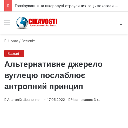
Гравірування на шкаралупі страусиних яєць показали складне мислення
Menu
S
Home
/
Всесвіт
Всесвіт
Альтернативне джерело
вуглецю послаблює
антропний принцип
Анатолій Шевченко
17.05.2022
Час читання: 3 хв