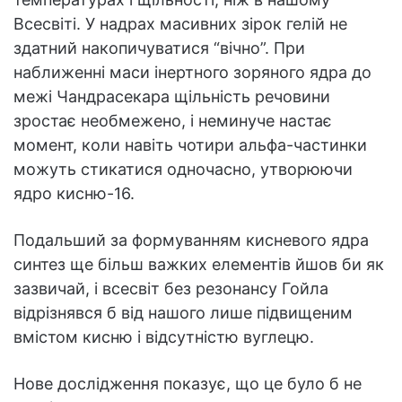
Всесвіті. У надрах масивних зірок гелій не
здатний накопичуватися “вічно”. При
наближенні маси інертного зоряного ядра до
межі Чандрасекара щільність речовини
зростає необмежено, і неминуче настає
момент, коли навіть чотири альфа-частинки
можуть стикатися одночасно, утворюючи
ядро кисню-16.
Подальший за формуванням кисневого ядра
синтез ще більш важких елементів йшов би як
зазвичай, і всесвіт без резонансу Гойла
відрізнявся б від нашого лише підвищеним
вмістом кисню і відсутністю вуглецю.
Нове дослідження показує, що це було б не