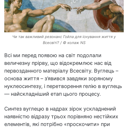
Чи так важливий резонанс Гойла для існування життя у
Всесвіті? / © колаж NS
Всі ми перед появою на світ подолали
величезну прірву, що відокремлює нас від
первозданного матеріалу Всесвіту. Вуглець –
основа життя – з’явився завдяки зоряному
нуклеосинтезу, і перетворення гелію в вуглець
— найскладніший етап цього процесу.
Синтез вуглецю в надрах зірок ускладнений
наявністю відразу трьох порівняно нестійких
елементів, які потрібно «проскочити» при