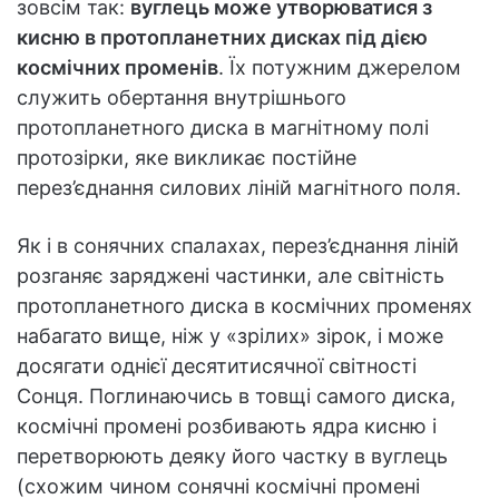
зовсім так:
вуглець може утворюватися з
кисню в протопланетних дисках під дією
космічних променів
. Їх потужним джерелом
служить обертання внутрішнього
протопланетного диска в магнітному полі
протозірки, яке викликає постійне
перез’єднання силових ліній магнітного поля.
Як і в сонячних спалахах, перез’єднання ліній
розганяє заряджені частинки, але світність
протопланетного диска в космічних променях
набагато вище, ніж у «зрілих» зірок, і може
досягати однієї десятитисячної світності
Сонця. Поглинаючись в товщі самого диска,
космічні промені розбивають ядра кисню і
перетворюють деяку його частку в вуглець
(схожим чином сонячні космічні промені