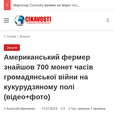
Марсохід Curiosity виявив на Марсі поле шестикутних тріщин
Menu
S
Home
/
Земля
Земля
Американський фермер
знайшов 700 монет часів
громадянської війни на
кукурудзяному полі
(відео+фото)
Анатолій Шевченко
11.07.2023
0
Час читання: 1 хвилина