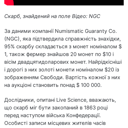
Скарб, знайдений на поле Відео: NGC
За даними компанії Numismatic Guaranty Co.
(NGC), яка підтвердила справжність знахідки,
95% скарбу складається з монет номіналом $
1, також фермер знайшов 20 монет по $10 і
вісім двадцятидоларових монет. Найрідкісніші
і дорогі з них золоті монети номіналом $20 із
зображенням Свободи. Вартість кожної з них
на аукціоні становить понад $ 100 000.
Дослідники, опитані Live Science, вважають,
що скарб міг бути закопаний в 1863 році
перед наступом війська Конфедерації.
Особисті записи місцевих жителів часів