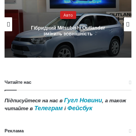
Авто
Гібридний Mitsubishi Outlander
змінить зовнішність
Читайте нас
Гугл Новини
Підписуйтеся на нас в
, а також
Телеграм
Фейсбук
читайте в
і
Реклама