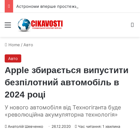
Астрономи вперше простежили слабкий спалах шокового прориву наднової
Menu
S
Home
/
Авто
Авто
Apple збирається випустити
безпілотний автомобіль в
2024 році
У нового автомобіля від Техногіганта буде
«революційна акумуляторна технологія»
Анатолій Шевченко
26.12.2020
Час читання: 1 хвилина