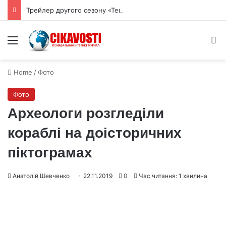
Трейлер другого сезону «Темної матерії» обіцяє новий хіт Apple TV
Menu
S
Home
/
Фото
Фото
Археологи розгледіли
кораблі на доісторичних
піктограмах
Анатолій Шевченко
22.11.2019
0
Час читання: 1 хвилина