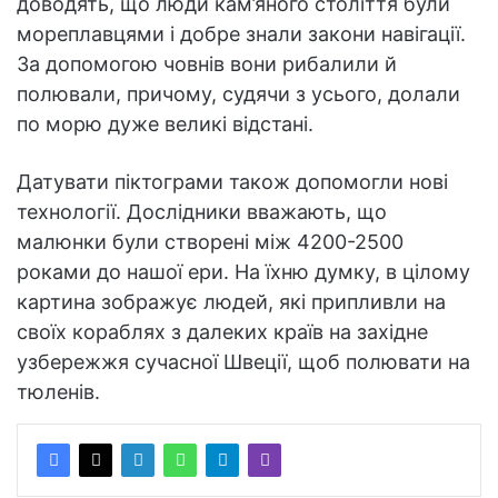
доводять, що люди кам’яного століття були
мореплавцями і добре знали закони навігації.
За допомогою човнів вони рибалили й
полювали, причому, судячи з усього, долали
по морю дуже великі відстані.
Датувати піктограми також допомогли нові
технології. Дослідники вважають, що
малюнки були створені між 4200-2500
роками до нашої ери. На їхню думку, в цілому
картина зображує людей, які припливли на
своїх кораблях з далеких країв на західне
узбережжя сучасної Швеції, щоб полювати на
тюленів.