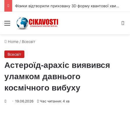
Фізики відтворили приховану 3D форму квантової хвильової функції
Menu
S
Home
/
Всесвіт
Всесвіт
Астероїд‑арахіс виявився
уламком давнього
космічного вибуху
19.06.2026
Час читання: 4 хв