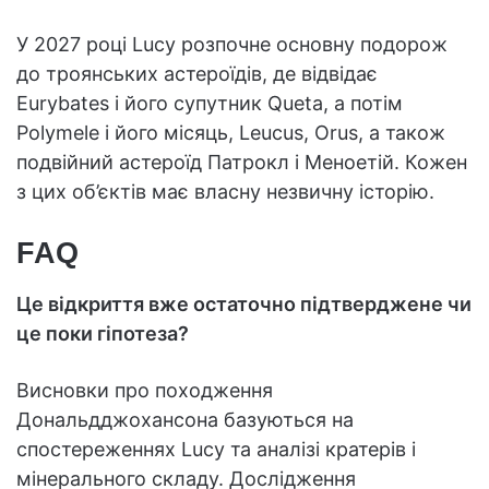
У 2027 році Lucy розпочне основну подорож
до троянських астероїдів, де відвідає
Eurybates і його супутник Queta, а потім
Polymele і його місяць, Leucus, Orus, а також
подвійний астероїд Патрокл і Меноетій. Кожен
з цих об’єктів має власну незвичну історію.
FAQ
Це відкриття вже остаточно підтверджене чи
це поки гіпотеза?
Висновки про походження
Дональдджохансона базуються на
спостереженнях Lucy та аналізі кратерів і
мінерального складу. Дослідження