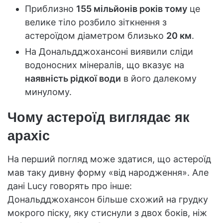
Приблизно
155 мільйонів років тому
це
велике тіло розбило зіткнення з
астероїдом діаметром близько
20 км
.
На Дональдджохансоні виявили сліди
водоносних мінералів, що вказує на
наявність рідкої води
в його далекому
минулому.
Чому астероїд виглядає як
арахіс
На перший погляд може здатися, що астероїд
мав таку дивну форму «від народження». Але
дані Lucy говорять про інше:
Дональдджохансон більше схожий на грудку
мокрого піску, яку стиснули з двох боків, ніж