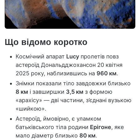
Що відомо коротко
Космічний апарат
Lucy
пролетів повз
астероїд Дональдджохансон 20 квітня
2025 року, наблизившись на
960 км
.
Знімки показали тіло завдовжки близько
8 км
і завширшки
3,5 км
з формою
«арахісу» — дві частини, з’єднані вузькою
«шийкою».
Астероїд, ймовірно, є уламком
батьківського тіла родини
Ерігоне
, яке
мало діаметр близько
80 км
.