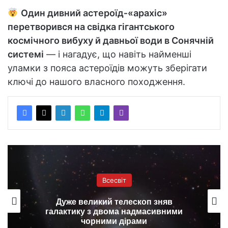
Один дивний астероїд‑«арахіс»
перетворився на свідка гігантського
космічного вибуху й давньої води в Сонячній
системі
— і нагадує, що навіть найменші
уламки з пояса астероїдів можуть зберігати
ключі до нашого власного походження.
Всесвіт
Об’єкт, вдвічі більше Юпітера, прямує
до Землі