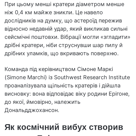
При цьому менші кратери діаметром менше
ніж 0,4 км майже зникли. Це навело
дослідників на думку, що астероїд пережив
відносно недавній удар, який викликав сильні
сейсмічні поштовхи. Вібрації могли «згладити»
дрібні кратери, ніби струснувши шар пилу й
дрібних уламків, що вкривають поверхню.
Команда під керівництвом Сімоне Маркі
(Simone Marchi) із Southwest Research Institute
проаналізувала щільність кратерів і дійшла
висновку: вона відповідає віку родини Ерігоне,
до якої, ймовірно, належить
Дональдджохансон.
Як космічний вибух створив