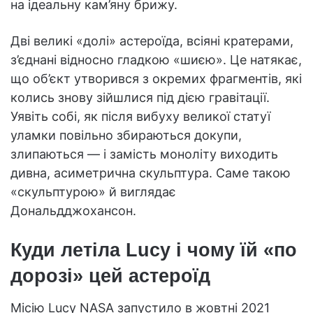
на ідеальну кам’яну брижу.
Дві великі «долі» астероїда, всіяні кратерами,
з’єднані відносно гладкою «шиєю». Це натякає,
що об’єкт утворився з окремих фрагментів, які
колись знову зійшлися під дією гравітації.
Уявіть собі, як після вибуху великої статуї
уламки повільно збираються докупи,
злипаються — і замість моноліту виходить
дивна, асиметрична скульптура. Саме такою
«скульптурою» й виглядає
Дональдджохансон.
Куди летіла Lucy і чому їй «по
дорозі» цей астероїд
Місію Lucy NASA запустило в жовтні 2021