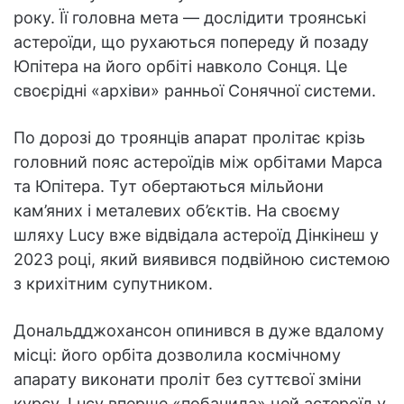
року. Її головна мета — дослідити троянські
астероїди, що рухаються попереду й позаду
Юпітера на його орбіті навколо Сонця. Це
своєрідні «архіви» ранньої Сонячної системи.
По дорозі до троянців апарат пролітає крізь
головний пояс астероїдів між орбітами Марса
та Юпітера. Тут обертаються мільйони
кам’яних і металевих об’єктів. На своєму
шляху Lucy вже відвідала астероїд Дінкінеш у
2023 році, який виявився подвійною системою
з крихітним супутником.
Дональдджохансон опинився в дуже вдалому
місці: його орбіта дозволила космічному
апарату виконати проліт без суттєвої зміни
курсу. Lucy вперше «побачила» цей астероїд у