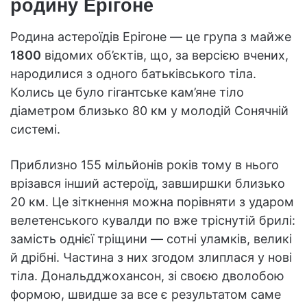
родину Ерігоне
Родина астероїдів Ерігоне — це група з майже
1800
відомих об’єктів, що, за версією вчених,
народилися з одного батьківського тіла.
Колись це було гігантське кам’яне тіло
діаметром близько 80 км у молодій Сонячній
системі.
Приблизно 155 мільйонів років тому в нього
врізався інший астероїд, завширшки близько
20 км. Це зіткнення можна порівняти з ударом
велетенського кувалди по вже тріснутій брилі:
замість однієї тріщини — сотні уламків, великі
й дрібні. Частина з них згодом злиплася у нові
тіла. Дональдджохансон, зі своєю дволобою
формою, швидше за все є результатом саме