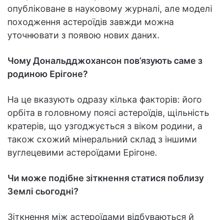
опубліковане в науковому журналі, але моделі
походження астероїдів завжди можна
уточнювати з появою нових даних.
Чому Дональдджохансон пов’язують саме з
родиною Ерігоне?
На це вказують одразу кілька факторів: його
орбіта в головному поясі астероїдів, щільність
кратерів, що узгоджується з віком родини, а
також схожий мінеральний склад з іншими
вуглецевими астероїдами Ерігоне.
Чи може подібне зіткнення статися поблизу
Землі сьогодні?
Зіткнення між астероїдами відбуваються й