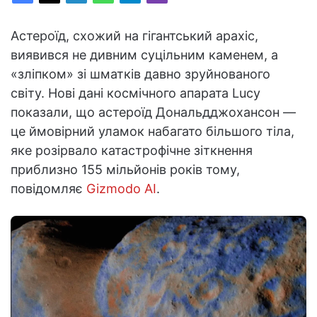
Астероїд, схожий на гігантський арахіс,
виявився не дивним суцільним каменем, а
«зліпком» зі шматків давно зруйнованого
світу. Нові дані космічного апарата Lucy
показали, що астероїд Дональдджохансон —
це ймовірний уламок набагато більшого тіла,
яке розірвало катастрофічне зіткнення
приблизно 155 мільйонів років тому,
повідомляє
Gizmodo AI
.