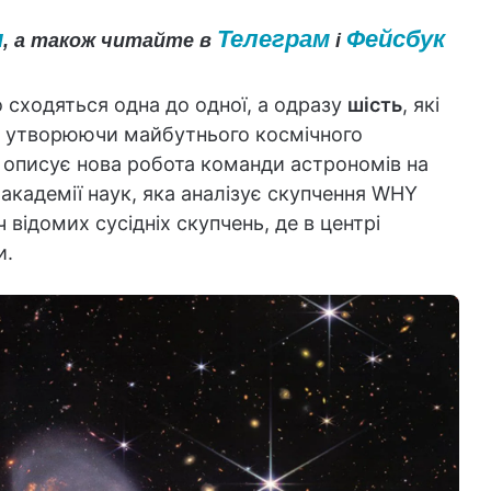
и
Телеграм
Фейсбук
, а також читайте в
і
но сходяться одна до одної, а одразу
шість
, які
, утворюючи майбутнього космічного
ю описує нова робота команди астрономів на
ої академії наук, яка аналізує скупчення WHY
 відомих сусідніх скупчень, де в центрі
и.