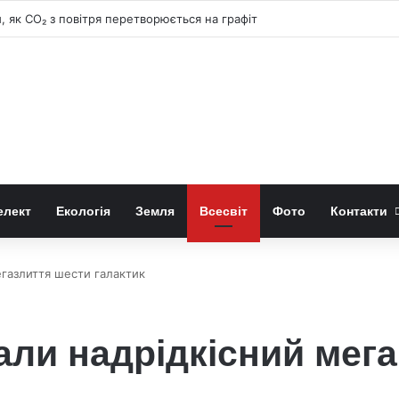
, як CO₂ з повітря перетворюється на графіт
елект
Екологія
Земля
Всесвіт
Фото
Контакти
газлиття шести галактик
ли надрідкісний мега