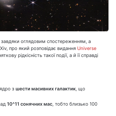
 завдяки оглядовим спостереженням, а
rXiv, про який розповідає видання
Universe
ткову рідкісність такої події, а й її справді
ядро з
шести масивних галактик
, що
над
10^11 сонячних мас
, тобто близько 100