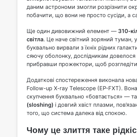
даним астрономи змогли розрізнити окре
побачити, що вони не просто сусіди, а с
Ще один дивовижний елемент —
310-кі
світла
. Це наче світний зоряний туман, у
буквально вирвали з їхніх рідних галакт
сяючу оболонку, дослідникам довелося 
прибравши прожектори, щоб розгледіти с
Додаткові спостереження виконала нова 
Follow-up X-ray Telescope (EP-FXT). Во
скупчення буквально «бовтається» — т
(sloshing)
і довгий хвіст плазми, пов’яза
того, що система далека від спокою.
Чому це злиття таке рідкі