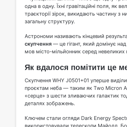
одна в одну. Їхні гравітаційні поля, як 
траєкторії зірок, викидають частину з н
загальну структуру.
Астрономи називають кінцевий результа
скупчення
— це гігант, який домінує на
мов місто-мільйонник серед невеликих 
Як вдалося помітити це м
Скупчення WHY J0501+01 уперше виділи
проєктам неба — таким як Two Micron Al
«серце» з шести зливаючих галактик то
деталях зображень.
Ключем стали огляди Dark Energy Spectro
використовували телескопи Майолл, Бок