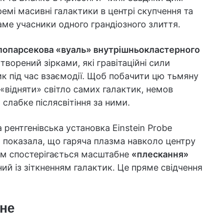
мі масивні галактики в центрі скупчення та
аме учасники одного грандіозного злиття.
лопарсекова «вуаль» внутрішньокластерного
творений зірками, які гравітаційні сили
ик під час взаємодії. Щоб побачити цю тьмяну
«відняти» світло самих галактик, немов
лабке післясвітіння за ними.
рентгенівська установка Einstein Probe
на показала, що гаряча плазма навколо центру
ам спостерігається масштабне
«плескання»
ний із зіткненням галактик. Це пряме свідчення
сне