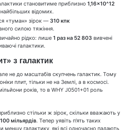
 галактики становитиме приблизно
1,16×10^12
з найбільших відомих.
ся «туман» зірок —
310 кпк
аного силою тяжіння.
вичайно рідко: лише
1 раз на 52 803
вивчені
иваючі галактики.
ит» з галактик
 але не до масштабів скупчень галактик. Тому
іки плит, тільки не на Землі, а в космосі.
ільйони років, то в WHY J0501+01 роль
приблизно стільки ж зірок, скільки вважають у
100 мільярдів
. Тепер уявіть п’ять таких
 меншу галактику, які всі одночасно падають