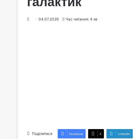
галактик
04.07.2026
Час читання: 4 хв
Поділитися
Facebook
X
LinkedIn