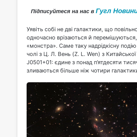
Гугл Новин
Підписуйтеся на нас в
Уявіть собі не дві галактики, що повіль
одночасно врізаються й перемішуються
«монстра». Саме таку надрідкісну поді
чолі з Ц. Л. Вень (Z. L. Wen) з Китайськ
J0501+01: єдине з понад п’ятдесяти тисяч
зливаються більше ніж чотири галактик