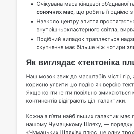
Очікувана маса кінцевої об’єднаної
сонячних мас
, що робить її однією 
Навколо центру злиття простягаєть
внутрішньокластерного світла, вирв
Подібний випадок трапляється надз
скупчення має більше ніж чотири зл
Як виглядає «тектоніка пл
Наш мозок звик до масштабів міст і гір,
корисно уявити цю подію як версію тектон
Якщо континенти повільно змикаються м
континентів відіграють цілі галактики.
Кожна з п’яти найбільших галактик має 
нашому Чумацькому Шляху, — порядку
«Чумацьких Шляхів» плюс ще одну трохи