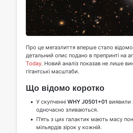
Про це мегазлиття вперше стало відомо
детальний опис подано в препринті на a
Today
. Новий аналіз показав не лише виня
гігантські масштаби.
Що відомо коротко
У скупченні
WHY J0501+01
виявили 
одночасно зливаються.
П’ять з цих галактик мають масу по
мільярдів зірок у кожній.