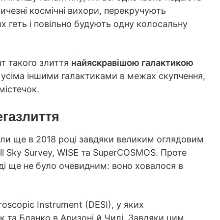
величезні космічні вихори, перекручують
их геть і повільно будують одну колосальну
т такого злиття
найяскравішою галактикою
д усіма іншими галактиками в межах скупчення,
містечок.
егазлиття
ли ще в 2018 році завдяки великим оглядовим
l Sky Survey, WISE та SuperCOSMOS. Проте
ді ще не було очевидним: воно ховалося в
scopic Instrument (DESI), у яких
 та Бланко в Аризоні й Чилі. Завдяки цим