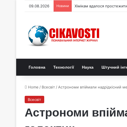
09.08.2026
Новини
Хімікам вдалося простежити
Головна
Технології
Наука
Штучний інт
Home
/
Всесвіт
/
Астрономи впіймали надрідкісний ме
Всесвіт
Астрономи впійма