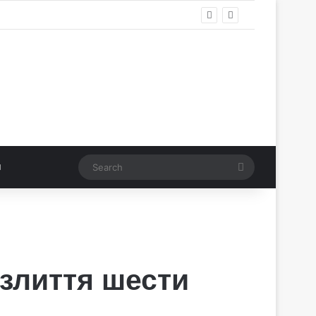
Search
злиття шести