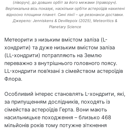
(ліворуч), до довших орбіт за його межами (праворуч).
Вертикальна вісь показує, наскільки орбіти астероїдів нахилені
відносно площини планет. Сині лінії – це резонанси доставки.
Джерело: Jenniskens & Devillepoix (2025), Meteoritics &
Planetary Science
Метеорити з низьким вмістом заліза (L-
хондрити) та дуже низьким вмістом заліза
(LL-хондрити) потрапляють на Землю
переважно з внутрішнього головного поясу.
LL-хондрити пов’язані з сімейством астероїдів
Флора.
Особливий інтерес становлять L-хондрити, які,
за припущенням дослідників, походять із
сімейства астероїдів Герта. Вони мають
насильницьке походження – близько 468
мільйонів років тому потужне зіткнення