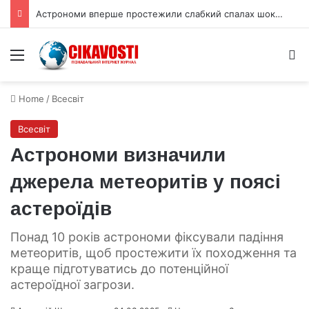
Астрономи вперше простежили слабкий спалах шокового прориву наднової
Menu
S
Home
/
Всесвіт
Всесвіт
Астрономи визначили
джерела метеоритів у поясі
астероїдів
Понад 10 років астрономи фіксували падіння
метеоритів, щоб простежити їх походження та
краще підготуватись до потенційної
астероїдної загрози.