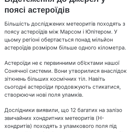
поясі астероїдів
Більшість досліджених метеоритів походять з
поясу астероїдів між Марсом і Юпітером. У
цьому регіоні обертається понад мільйон
астероїдів розміром більше одного кілометра.
Астероїди не є первинними об’єктами нашої
Сонячної системи. Вони утворилися внаслідок
зіткнень більших космічних тіл. Навіть
сьогодні астероїди продовжують стикатися,
створюючи нові поля уламків.
Дослідники виявили, що 12 багатих на залізо
звичайних хондритних метеоритів (H-
хондритів) походять з уламкового поля під