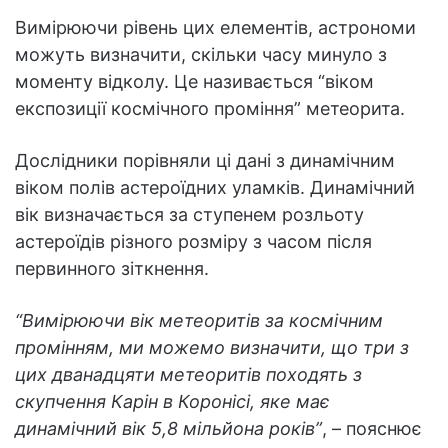
Вимірюючи рівень цих елементів, астрономи
можуть визначити, скільки часу минуло з
моменту відколу. Це називається “віком
експозиції космічного проміння” метеорита.
Дослідники порівняли ці дані з динамічним
віком полів астероїдних уламків. Динамічний
вік визначається за ступенем розльоту
астероїдів різного розміру з часом після
первинного зіткнення.
“Вимірюючи вік метеоритів за космічним
промінням, ми можемо визначити, що три з
цих дванадцяти метеоритів походять з
скупчення Карін в Коронісі, яке має
динамічний вік 5,8 мільйона років”
, – пояснює