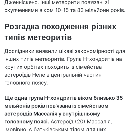
Дженніскенс. Інші метеорити пов’язані зі
скупченнями віком 10-15 та 83 мільйони років.
Розгадка походження різних
типів метеоритів
Дослідники виявили цікаві закономірності для
інших типів метеоритів. Група H-хондритів на
крутих орбітах походить із сімейства
астероїдів Неле в центральній частині
головного поясу.
Ще одна група H-хондритів віком близько 35
мільйонів років пов’язана із сімейством
астероїдів Массалія у внутрішньому
головному поясі.
Астероїд (20) Массалія,
імовірно, є батьківським тілом для цих