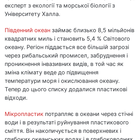
експерт з екології та морської біології з
Університету Халла.
Південний океан
займає близько 8,5 мільйонів
квадратних миль і становить 5,4 % Світового
океану. Регіон піддається все більшій загрозі
через рибальський промисел, забруднення і
проникнення інвазивних видів, в той час як
зміна клімату веде до підвищення
температури моря і окислювання океану.
Тепер до цього списку додалися пластикові
відходи.
Мікропластик
потрапляє в океани через стічні
води і в результаті руйнування пластикового
сміття. Він накопичується в поверхневих і
глибоких океанських водах і в глибоководних