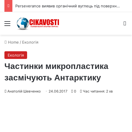
Perseverance виявив органічний вуглець під поверхнею Марса
Menu
S
Home
/
Екологія
Екологія
Частинки микропластика
засмічують Антарктику
Анатолій Шевченко
24.06.2017
0
Час читання: 2 хв