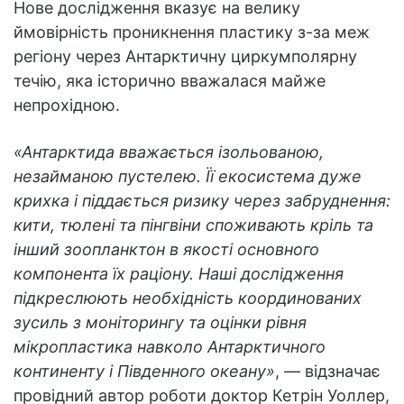
Нове дослідження вказує на велику
ймовірність проникнення пластику з-за меж
регіону через Антарктичну циркумполярну
течію, яка історично вважалася майже
непрохідною.
«Антарктида вважається ізольованою,
незайманою пустелею. Її екосистема дуже
крихка і піддається ризику через забруднення:
кити, тюлені та пінгвіни споживають кріль та
інший зоопланктон в якості основного
компонента їх раціону. Наші дослідження
підкреслюють необхідність координованих
зусиль з моніторингу та оцінки рівня
мікропластика навколо Антарктичного
континенту і Південного океану»
, — відзначає
провідний автор роботи доктор Кетрін Уоллер,