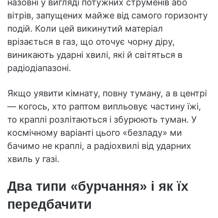
назовні у вигляді потужних струменів або
вітрів, запущених майже від самого горизонту
подій. Коли цей викинутий матеріал
врізається в газ, що оточує чорну діру,
виникають ударні хвилі, які й світяться в
радіодіапазоні.
Якщо уявити кімнату, повну туману, а в центрі
— когось, хто раптом випльовує частину їжі,
то краплі розлітаються і збурюють туман. У
космічному варіанті цього «безладу» ми
бачимо не краплі, а радіохвилі від ударних
хвиль у газі.
Два типи «бурчання» і як їх
передбачити