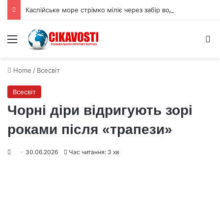
Каспійське море стрімко міліє через забір води та гонку озброєнь
Menu
S
Home
/
Всесвіт
Всесвіт
Чорні діри відригують зорі
роками після «трапези»
30.06.2026
Час читання: 3 хв