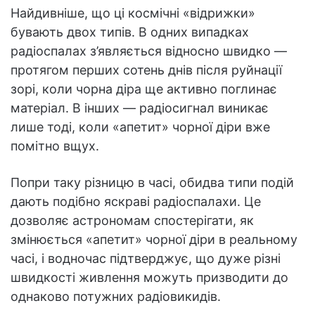
Найдивніше, що ці космічні «відрижки»
бувають двох типів. В одних випадках
радіоспалах з’являється відносно швидко —
протягом перших сотень днів після руйнації
зорі, коли чорна діра ще активно поглинає
матеріал. В інших — радіосигнал виникає
лише тоді, коли «апетит» чорної діри вже
помітно вщух.
Попри таку різницю в часі, обидва типи подій
дають подібно яскраві радіоспалахи. Це
дозволяє астрономам спостерігати, як
змінюється «апетит» чорної діри в реальному
часі, і водночас підтверджує, що дуже різні
швидкості живлення можуть призводити до
однаково потужних радіовикидів.