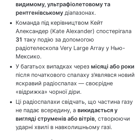
видимому, ультрафіолетовому та
рентгенівському
діапазонах.
Команда під керівництвом Кейт
Александер (Kate Alexander) спостерігала
31
таку подію за допомогою
радіотелескопа Very Large Array у Нью-
Мексико.
У багатьох випадках через
місяці або роки
після початкового спалаху з’являвся новий
яскравий радіоспалах — своєрідне
«відрижка» чорної діри.
Ці радіоспалахи свідчать, що частина газу
не падає всередину, а
викидається у
вигляді струменів або вітрів
, створюючи
ударні хвилі в навколишньому газі.