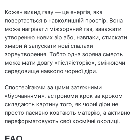
Кожен викид газу — це енергія, яка
повертається в навколишній простір. Вона
може нагрівати міжзоряний газ, заважати
утворенню нових зір або, навпаки, стискати
хмари й запускати нові спалахи
зореутворення. Тобто одна зоряна смерть
може мати довгу «післяісторію», змінюючи
середовище навколо чорної діри.
Спостерігаючи за цими затяжними
«бурчаннями», астрономи крок за кроком
складають картину того, як чорні діри не
просто пасивно ковтають матерію, а активно
переформатовують свої космічні околиці.
FAQ