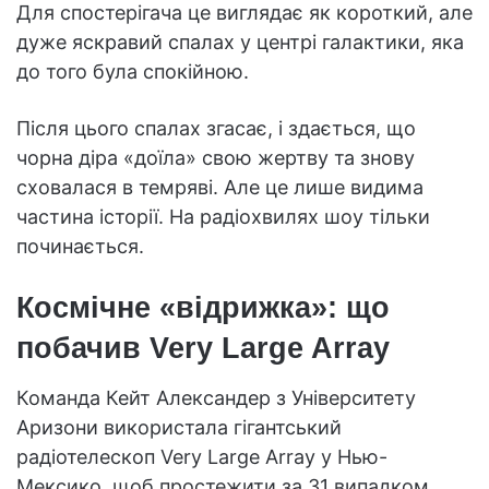
Для спостерігача це виглядає як короткий, але
дуже яскравий спалах у центрі галактики, яка
до того була спокійною.
Після цього спалах згасає, і здається, що
чорна діра «доїла» свою жертву та знову
сховалася в темряві. Але це лише видима
частина історії. На радіохвилях шоу тільки
починається.
Космічне «відрижка»: що
побачив Very Large Array
Команда Кейт Александер з Університету
Аризони використала гігантський
радіотелескоп Very Large Array у Нью-
Мексико, щоб простежити за 31 випадком