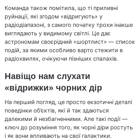
Команда також помітила, що ті приливні
руйнації, які згодом «відригують» у
радіодіапазоні, з самого початку трохи інакше
виглядають у видимому світлі. Це дає
астрономам своєрідний «шортлист» — список
подій, за якими особливо варто стежити в
радіохвилях, очікуючи пізніших спалахів.
Навіщо нам слухати
«відрижки» чорних дір
На перший погляд, це просто екзотичні деталі
поведінки об’єктів, які й так здаються
далекими й незбагненними. Але такі події —
ключ до розуміння того, як чорні діри ростуть
і як вони впливають на свої галактики.