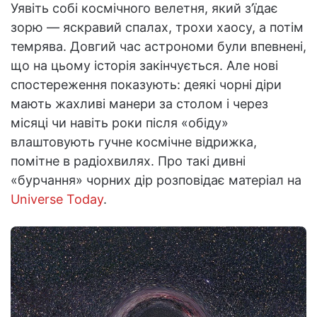
Уявіть собі космічного велетня, який з’їдає
зорю — яскравий спалах, трохи хаосу, а потім
темрява. Довгий час астрономи були впевнені,
що на цьому історія закінчується. Але нові
спостереження показують: деякі чорні діри
мають жахливі манери за столом і через
місяці чи навіть роки після «обіду»
влаштовують гучне космічне відрижка,
помітне в радіохвилях. Про такі дивні
«бурчання» чорних дір розповідає матеріал на
Universe Today
.