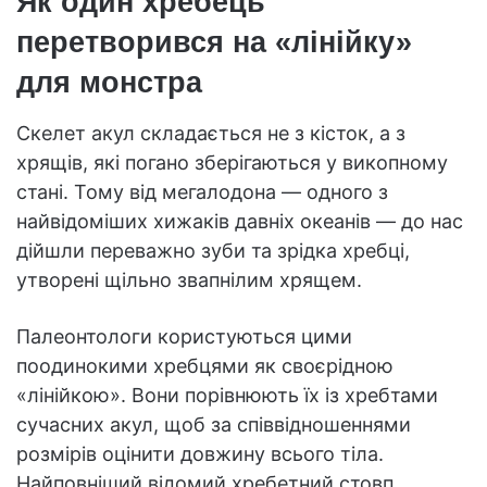
Як один хребець
перетворився на «лінійку»
для монстра
Скелет акул складається не з кісток, а з
хрящів, які погано зберігаються у викопному
стані. Тому від мегалодона — одного з
найвідоміших хижаків давніх океанів — до нас
дійшли переважно зуби та зрідка хребці,
утворені щільно звапнілим хрящем.
Палеонтологи користуються цими
поодинокими хребцями як своєрідною
«лінійкою». Вони порівнюють їх із хребтами
сучасних акул, щоб за співвідношеннями
розмірів оцінити довжину всього тіла.
Найповніший відомий хребетний стовп