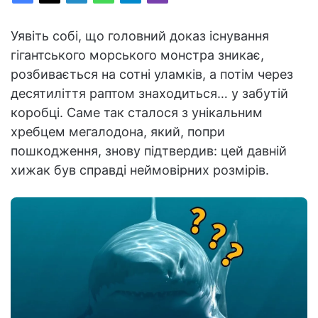
Уявіть собі, що головний доказ існування
гігантського морського монстра зникає,
розбивається на сотні уламків, а потім через
десятиліття раптом знаходиться… у забутій
коробці. Саме так сталося з унікальним
хребцем мегалодона, який, попри
пошкодження, знову підтвердив: цей давній
хижак був справді неймовірних розмірів.