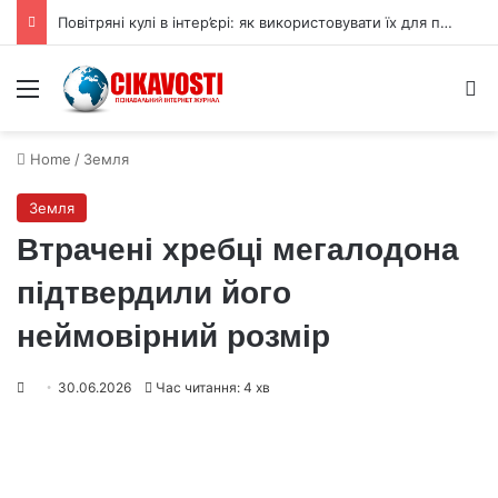
Повітряні кулі в інтер’єрі: як використовувати їх для прикраси
Menu
S
Home
/
Земля
Земля
Втрачені хребці мегалодона
підтвердили його
неймовірний розмір
30.06.2026
Час читання: 4 хв