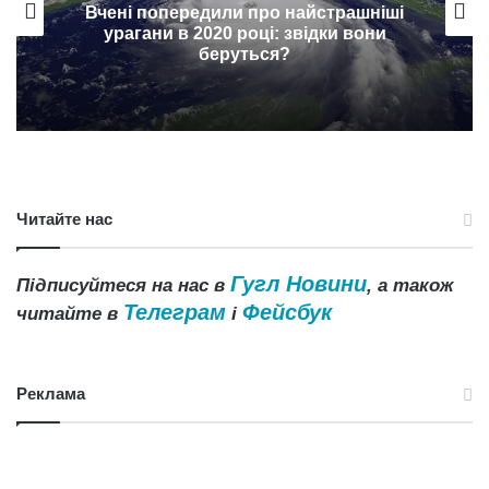
Як гуано перетворило пустелю
Атакама на оазис
Читайте нас
Гугл Новини
Підписуйтеся на нас в
, а також
Телеграм
Фейсбук
читайте в
і
Реклама