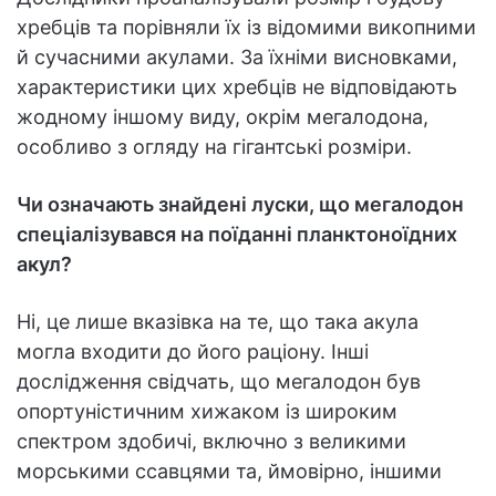
хребців та порівняли їх із відомими викопними
й сучасними акулами. За їхніми висновками,
характеристики цих хребців не відповідають
жодному іншому виду, окрім мегалодона,
особливо з огляду на гігантські розміри.
Чи означають знайдені луски, що мегалодон
спеціалізувався на поїданні планктоноїдних
акул?
Ні, це лише вказівка на те, що така акула
могла входити до його раціону. Інші
дослідження свідчать, що мегалодон був
опортуністичним хижаком із широким
спектром здобичі, включно з великими
морськими ссавцями та, ймовірно, іншими