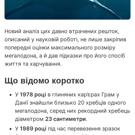
Новий аналіз цих давно втрачених решток,
описаний у науковій роботі, не лише закріпив
попередні оцінки максимального розміру
мегалодона, а й дав підказки про його спосіб
життя та харчування.
Що відомо коротко
У
1978 році
в глиняних кар’єрах Грам у
Данії знайшли близько 20 хребців одного
мегалодона, серед них рекордний хребець
діаметром
23 сантиметри
.
У
1989 році
під час перевезення зразок