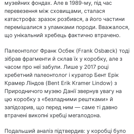
музейних фондах. Але в 1989-му, під час
перевезення між сховищами, сталася
катастрофа: зразок розбився, а його частини
перемішалися з уламками породи. Вважалося,
що унікальний хребець фактично втрачено.
Палеонтолог Франк Осбек (Frank Osbæck) тоді
зібрав фрагменти й склав їх у коробку, але з
часом про неї забули. Лише у 2017 році
хребетний палеонтолог і куратор Бент Ерік
Крамер Ліндов (Bent Erik Kramer Lindow) з
Природничого музею Данії звернув увагу на
цю коробку з «безладними рештками» й
запідозрив, що перед ним — саме ті давно
втрачені викопні хребці мегалодона.
Подальший аналіз підтвердив: у коробці було