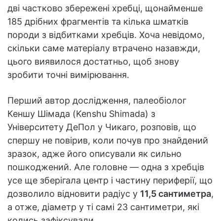
дві частково збережені хребці, щонайменше
185 дрібних фрагментів та кілька шматків
породи з відбитками хребців. Хоча невідомо,
скільки саме матеріалу втрачено назавжди,
цього виявилося достатньо, щоб знову
зробити точні вимірювання.
Перший автор дослідження, палеобіолог
Кеншу Шімада (Kenshu Shimada) з
Університету ДеПол у Чикаго, розповів, що
спершу не повірив, коли почув про знайдений
зразок, адже його описували як сильно
пошкоджений. Але головне — одна з хребців
усе ще зберігала центр і частину периферії, що
дозволило відновити радіус у
11,5 сантиметра
,
а отже, діаметр у ті самі 23 сантиметри, які
колись зафіксували.