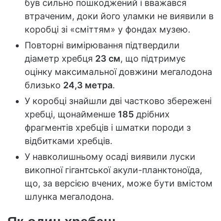
був сильно пошкоджений і вважався
втраченим, доки його уламки не виявили в
коробці зі «сміттям» у фондах музею.
Повторні вимірювання підтвердили
діаметр хребця
23 см
, що підтримує
оцінку максимальної довжини мегалодона
близько
24,3 метра
.
У коробці знайшли дві частково збережені
хребці, щонайменше
185
дрібних
фрагментів хребців і шматки породи з
відбитками хребців.
У навколишньому осаді виявили луски
викопної гігантської акули-планктоноїда,
що, за версією вчених, може бути вмістом
шлунка мегалодона.