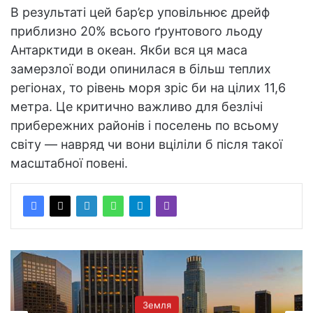
В результаті цей бар’єр уповільнює дрейф
приблизно 20% всього ґрунтового льоду
Антарктиди в океан. Якби вся ця маса
замерзлої води опинилася в більш теплих
регіонах, то рівень моря зріс би на цілих 11,6
метра. Це критично важливо для безлічі
прибережних районів і поселень по всьому
світу — навряд чи вони вціліли б після такої
масштабної повені.
Земля