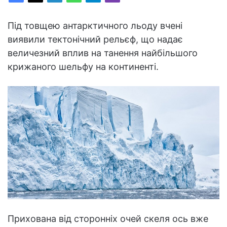
Під товщею антарктичного льоду вчені
виявили тектонічний рельєф, що надає
величезний вплив на танення найбільшого
крижаного шельфу на континенті.
Прихована від сторонніх очей скеля ось вже