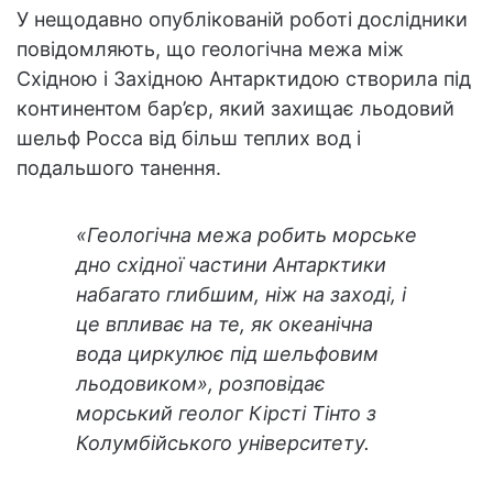
У нещодавно опублікованій роботі дослідники
повідомляють, що геологічна межа між
Східною і Західною Антарктидою створила під
континентом бар’єр, який захищає льодовий
шельф Росса від більш теплих вод і
подальшого танення.
«Геологічна межа робить морське
дно східної частини Антарктики
набагато глибшим, ніж на заході, і
це впливає на те, як океанічна
вода циркулює під шельфовим
льодовиком», розповідає
морський геолог Кірсті Тінто з
Колумбійського університету.