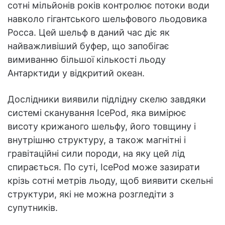
сотні мільйонів років контролює потоки води
навколо гігантського шельфового льодовика
Росса. Цей шельф в даний час діє як
найважливіший буфер, що запобігає
вимиванню більшої кількості льоду
Антарктиди у відкритий океан.
Дослідники виявили підлідну скелю завдяки
системі сканування IcePod, яка вимірює
висоту крижаного шельфу, його товщину і
внутрішню структуру, а також магнітні і
гравітаційні сили породи, на яку цей лід
спирається. По суті, IcePod може зазирати
крізь сотні метрів льоду, щоб виявити скельні
структури, які не можна розгледіти з
супутників.