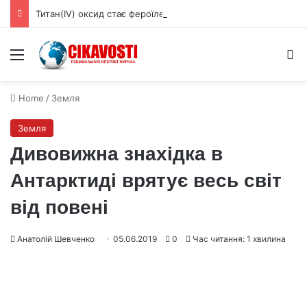
Титан(IV) оксид стає фероїлектриком за товщини менше 3 нм
Menu
S
Home
/
Земля
Земля
Дивовижна знахідка в
Антарктиді врятує весь світ
від повені
Анатолій Шевченко
05.06.2019
0
Час читання: 1 хвилина