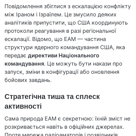
Повідомлення збіглися з ескалацією конфлікту
між Іраном і Ізраїлем. Це змусило деяких
аналітиків припустити, що США координують
протоколи реагування в разі регіональної
ескалації. Відомо, що EAM — частина
структури ядерного командування США, яка
передає
директиви Національного
командування
. Це можуть бути накази про
запуск, зміни в конфігурації або оновлення
бойових завдань.
Стратегічна тиша та сплеск
активності
Сама природа EAM є секретною: їхній зміст не
розкривається навіть в офіційних джерелах.
Проте мережа радіоаматорів і розвідників