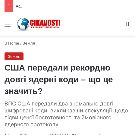
Астрономи виявили що чорні діри викидають стільки ж речовини як поглинають
Menu
S
Home
/
Земля
Земля
США передали рекордно
довгі ядерні коди – що це
значить?
ВПС США передали два аномально довгі
шифровані коди, викликавши спекуляції щодо
підвищеної боєготовності та ймовірного
ядерного протоколу.