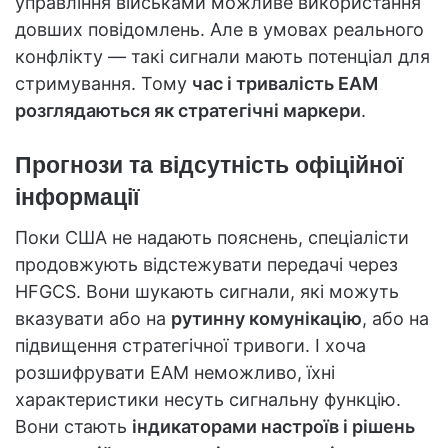
управління військами можливе використання
довших повідомлень. Але в умовах реального
конфлікту — такі сигнали мають потенціал для
стримування. Тому
час і тривалість EAM
розглядаються як стратегічні маркери
.
Прогнози та відсутність офіційної
інформації
Поки США не надають пояснень, спеціалісти
продовжують відстежувати передачі через
HFGCS. Вони шукають сигнали, які можуть
вказувати або на
рутинну комунікацію
, або на
підвищення стратегічної тривоги. І хоча
розшифрувати EAM неможливо, їхні
характеристики несуть сигнальну функцію.
Вони стають
індикаторами настроїв і рішень