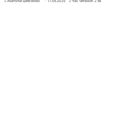
Анатолій Шевченко
17.06.2025
Час читання: 2 хв