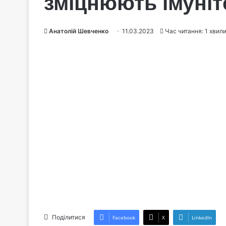
зміцнюють імуніт
Анатолій Шевченко
11.03.2023
Час читання: 1 хвил
Поділитися
Facebook
X
LinkedIn