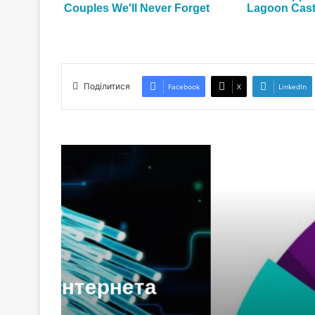
Поділитися
Facebook
X
LinkedIn
Чи
Как сделать
а
самос