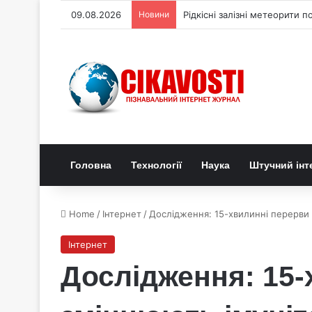
09.08.2026
Новини
Рідкісні залізні метеорити п
Головна
Технології
Наука
Штучний інт
Home
/
Інтернет
/
Дослідження: 15-хвилинні перерви
Інтернет
Дослідження: 15-