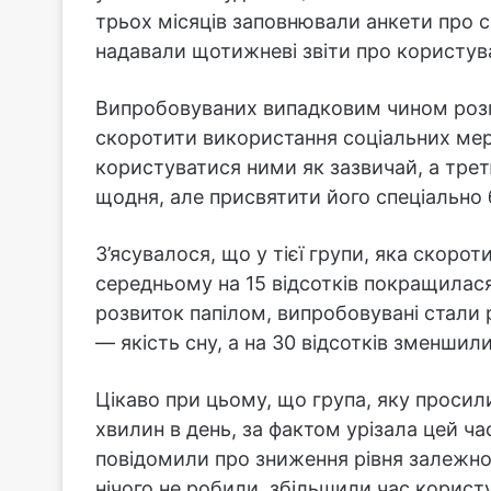
трьох місяців заповнювали анкети про с
надавали щотижневі звіти про користу
Випробовуваних випадковим чином розп
скоротити використання соціальних мер
користуватися ними як зазвичай, а тре
щодня, але присвятити його спеціально б
З’ясувалося, що у тієї групи, яка скоро
середньому на 15 відсотків покращилася
розвиток папілом, випробовувані стали р
— якість сну, а на 30 відсотків зменшил
Цікаво при цьому, що група, яку проси
хвилин в день, за фактом урізала цей ча
повідомили про зниження рівня залежнос
нічого не робили, збільшили час корист