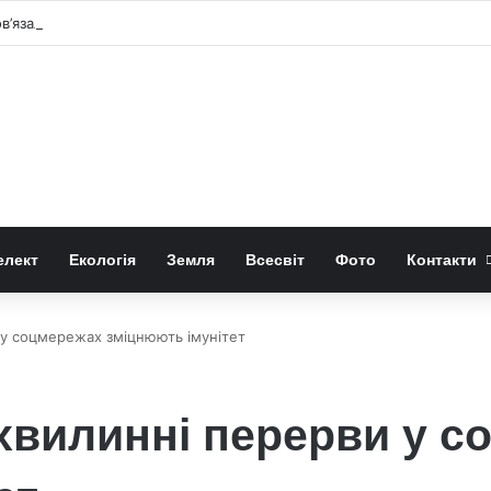
ов’язали з ядром астероїда Вести
елект
Екологія
Земля
Всесвіт
Фото
Контакти
 у соцмережах зміцнюють імунітет
хвилинні перерви у с