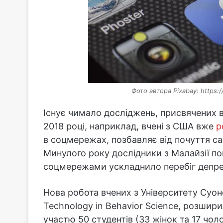
Фото автора Pixabay: https:
Існує чимало досліджень, присвячених в
2018 році, наприклад, вчені з США вже
р
в соцмережах, позбавляє від почуття са
Минулого року дослідники з Малайзії п
соцмережами ускладнило перебіг депрес
Нова робота вчених з Університету Суонс
Technology in Behavior Science, розшир
участю 50 студентів (33 жінок та 17 чолов