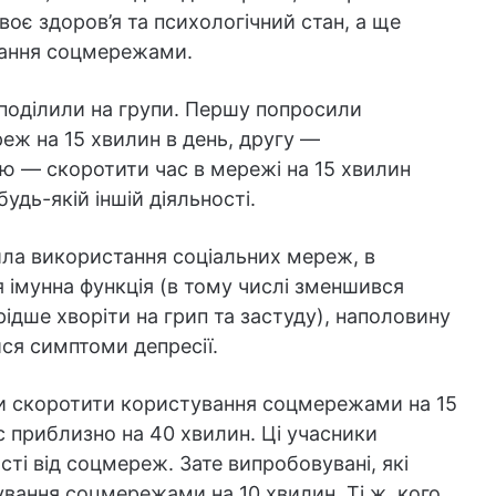
воє здоров’я та психологічний стан, а ще
вання соцмережами.
оділили на групи. Першу попросили
еж на 15 хвилин в день, другу —
тю — скоротити час в мережі на 15 хвилин
удь-якій іншій діяльності.
тила використання соціальних мереж, в
 імунна функція (в тому числі зменшився
ідше хворіти на грип та застуду), наполовину
ися симптоми депресії.
ли скоротити користування соцмережами на 15
с приблизно на 40 хвилин. Ці учасники
ті від соцмереж. Зате випробовувані, які
ування соцмережами на 10 хвилин. Ті ж, кого