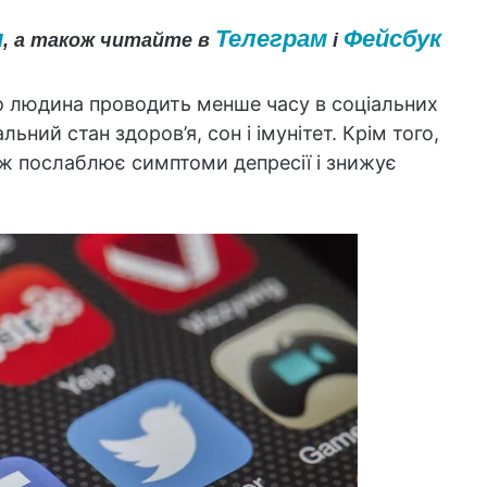
и
Телеграм
Фейсбук
, а також читайте в
і
о людина проводить менше часу в соціальних
ьний стан здоров’я, сон і імунітет. Крім того,
ж послаблює симптоми депресії і знижує