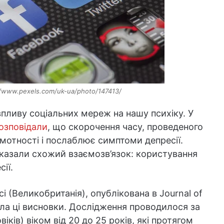
//www.pexels.com/uk-ua/photo/147413/
пливу соціальних мереж на нашу психіку. У
озповідали
, що скорочення часу, проведеного
мотності і послаблює симптоми депресії.
оказали схожий взаємозв’язок: користування
ії.
і (Великобританія), опублікована в Journal of
ила ці висновки. Дослідження проводилося за
іків) віком від 20 до 25 років, які протягом