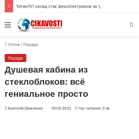
Титан(IV) оксид стає фероїлектриком за товщини менше 3 нм
Menu
S
Home
/
Поради
Поради
Душевая кабина из
стеклоблоков: всё
гениальное просто
Анатолій Шевченко
26.05.2022
Час читання: 2 хв