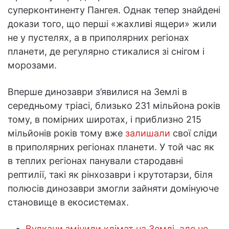
суперконтиненту Пангея. Однак тепер знайдені
докази того, що перші «жахливі ящери» жили
не у пустелях, а в приполярних регіонах
планети, де регулярно стикалися зі снігом і
морозами.
Вперше динозаври з’явилися на Землі в
середньому тріасі, близько 231 мільйона років
тому, в помірних широтах, і приблизно 215
мільйонів років тому вже
залишали
свої сліди
в приполярних регіонах планети. У той час як
в теплих регіонах панували стародавні
рептилії, такі як рінхозаври і крутотарзи, біля
полюсів динозаври змогли зайняти домінуюче
становище в екосистемах.
Вулкани змінили клімат на Землі, але не