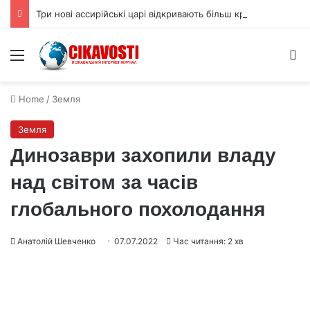
Три нові ассирійські царі відкривають більш криваву історію
Menu
S
Home
/
Земля
Земля
Динозаври захопили владу
над світом за часів
глобального похолодання
Анатолій Шевченко
07.07.2022
Час читання: 2 хв