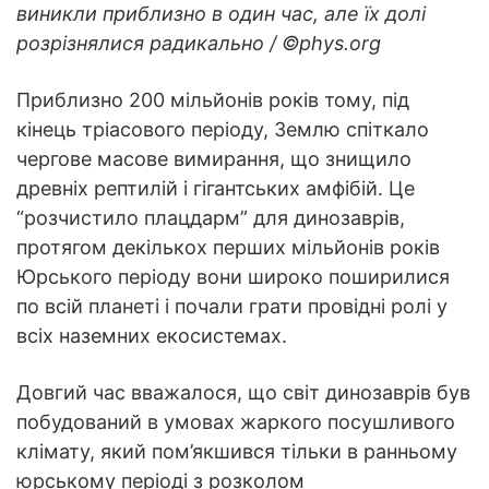
виникли приблизно в один час, але їх долі
розрізнялися радикально / ©phys.org
Приблизно 200 мільйонів років тому, під
кінець тріасового періоду, Землю спіткало
чергове масове вимирання, що знищило
древніх рептилій і гігантських амфібій. Це
“розчистило плацдарм” для динозаврів,
протягом декількох перших мільйонів років
Юрського періоду вони широко поширилися
по всій планеті і почали грати провідні ролі у
всіх наземних екосистемах.
Довгий час вважалося, що світ динозаврів був
побудований в умовах жаркого посушливого
клімату, який пом’якшився тільки в ранньому
юрському періоді з розколом