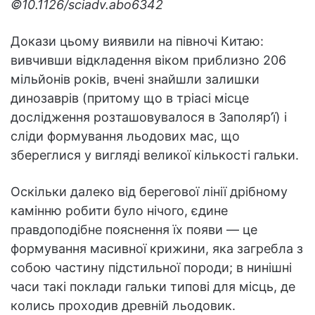
©10.1126/sciadv.abo6342
Докази цьому виявили на півночі Китаю:
вивчивши відкладення віком приблизно 206
мільйонів років, вчені знайшли залишки
динозаврів (притому що в тріасі місце
дослідження розташовувалося в Заполяр’ї) і
сліди формування льодових мас, що
збереглися у вигляді великої кількості гальки.
Оскільки далеко від берегової лінії дрібному
камінню робити було нічого, єдине
правдоподібне пояснення їх появи — це
формування масивної крижини, яка загребла з
собою частину підстильної породи; в нинішні
часи такі поклади гальки типові для місць, де
колись проходив древній льодовик.