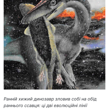
Ранній хижий динозавр зловив собі на обід
раннього ссавця: ці дві еволюційні лінії