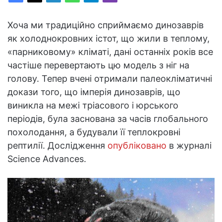
Хоча ми традиційно сприймаємо динозаврів
як холоднокровних істот, що жили в теплому,
«парниковому» кліматі, дані останніх років все
частіше перевертають цю модель з ніг на
голову. Тепер вчені отримали палеокліматичні
докази того, що імперія динозаврів, що
виникла на межі тріасового і юрського
періодів, була заснована за часів глобального
похолодання, а будували її теплокровні
рептилії. Дослідження
опубліковано
в журналі
Science Advances.