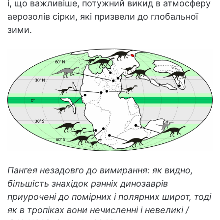
і, що важливіше, потужний викид в атмосферу
аерозолів сірки, які призвели до глобальної
зими.
Пангея незадовго до вимирання: як видно,
більшість знахідок ранніх динозаврів
приурочені до помірних і полярних широт, тоді
як в тропіках вони нечисленні і невеликі /