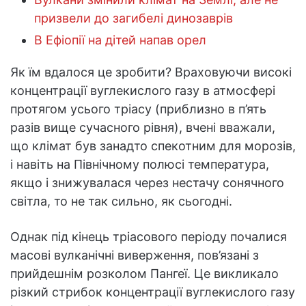
призвели до загибелі динозаврів
В Ефіопії на дітей напав орел
Як їм вдалося це зробити? Враховуючи високі
концентрації вуглекислого газу в атмосфері
протягом усього тріасу (приблизно в п’ять
разів вище сучасного рівня), вчені вважали,
що клімат був занадто спекотним для морозів,
і навіть на Північному полюсі температура,
якщо і знижувалася через нестачу сонячного
світла, то не так сильно, як сьогодні.
Однак під кінець тріасового періоду почалися
масові вулканічні виверження, пов’язані з
прийдешнім розколом Пангеї. Це викликало
різкий стрибок концентрації вуглекислого газу