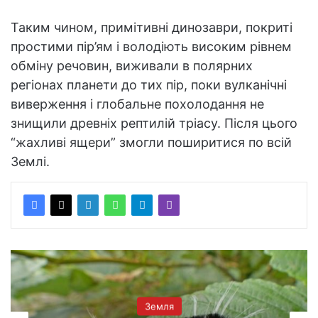
Таким чином, примітивні динозаври, покриті
простими пір’ям і володіють високим рівнем
обміну речовин, виживали в полярних
регіонах планети до тих пір, поки вулканічні
виверження і глобальне похолодання не
знищили древніх рептилій тріасу. Після цього
“жахливі ящери” змогли поширитися по всій
Землі.
Земля