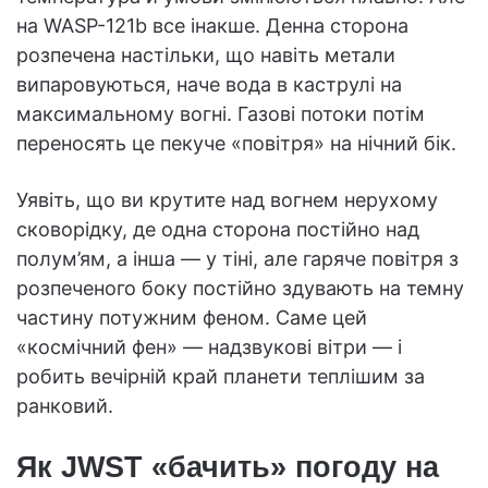
на WASP-121b все інакше. Денна сторона
розпечена настільки, що навіть метали
випаровуються, наче вода в каструлі на
максимальному вогні. Газові потоки потім
переносять це пекуче «повітря» на нічний бік.
Уявіть, що ви крутите над вогнем нерухому
сковорідку, де одна сторона постійно над
полум’ям, а інша — у тіні, але гаряче повітря з
розпеченого боку постійно здувають на темну
частину потужним феном. Саме цей
«космічний фен» — надзвукові вітри — і
робить вечірній край планети теплішим за
ранковий.
Як JWST «бачить» погоду на