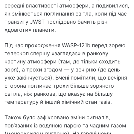
середні властивості атмосфери, а подивилися,
як змінюється поглинання світла, коли під час
транзиту JWST послідовно бачить різні
«довготи» планети.
Під час проходження WASP-121b перед зорею
телескоп спершу «заглядає» в ранкову
частину атмосфери (там, де тільки сходить
зоря), а трохи згодом — у вечірню (де день
уже закінчується). Вчені помітили, що вечірня
сторона поглинає трохи більше зоряного
світла, ніж ранкова, що вказує на більшу
температуру й інший хімічний стан газів.
Також було зафіксовано зміни сигналів,
пов’язаних із водяною парою та чадним газом
(монооксидом вуглецю). На гарячішому