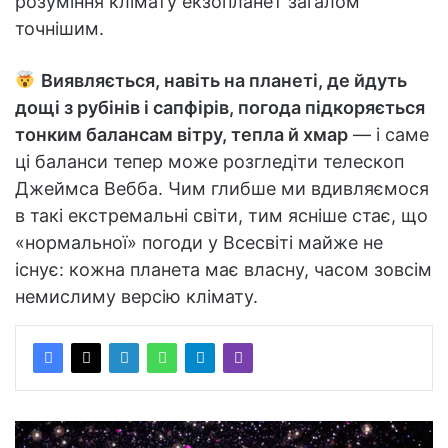
розуміння клімату екзопланет загалом
точнішим.
Виявляється, навіть на планеті, де йдуть
дощі з рубінів і сапфірів, погода підкоряється
тонким балансам вітру, тепла й хмар
— і саме
ці баланси тепер може розгледіти телескоп
Джеймса Вебба. Чим глибше ми вдивляємося
в такі екстремальні світи, тим ясніше стає, що
«нормальної» погоди у Всесвіті майже не
існує: кожна планета має власну, часом зовсім
немислиму версію клімату.