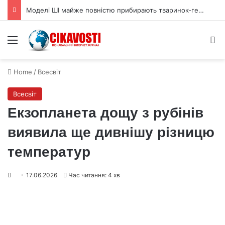
Моделі ШІ майже повністю прибирають тваринок-героїнь з дитячих історій
Menu
S
Home
/
Всесвіт
Всесвіт
Екзопланета дощу з рубінів
виявила ще дивнішу різницю
температур
17.06.2026
Час читання: 4 хв