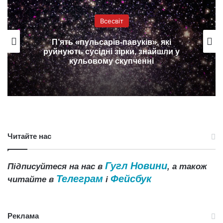
Всесвіт
Запропоновано новий спосіб пошуку
позаземного життя
Читайте нас
Гугл Новини
Підписуйтеся на нас в
, а також
Телеграм
Фейсбук
читайте в
і
Реклама