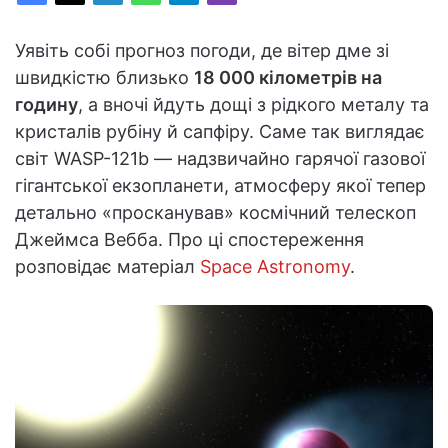
Уявіть собі прогноз погоди, де вітер дме зі
швидкістю близько
18 000 кілометрів на
годину
, а вночі йдуть дощі з рідкого металу та
кристалів рубіну й сапфіру. Саме так виглядає
світ WASP-121b — надзвичайно гарячої газової
гігантської екзопланети, атмосферу якої тепер
детально «просканував» космічний телескоп
Джеймса Вебба. Про ці спостереження
розповідає матеріал
Space Astronomy
.