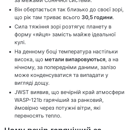
за межами Сонячної системи.
Він обертається так близько до своєї зорі,
що рік там триває всього
30,5 години
.
Сила тяжіння зорі розтягує планету в
форму «яйця» замість майже ідеальної
кулі.
На денному боці температура настільки
висока, що
метали випаровуються
, а на
нічному, за попередніми даними, залізо
може конденсуватися та випадати у
вигляді дощу.
JWST виявив, що вечірній край атмосфери
WASP-121b гарячіший за ранковий,
ймовірно через потужні вітри, які
переносять тепло.