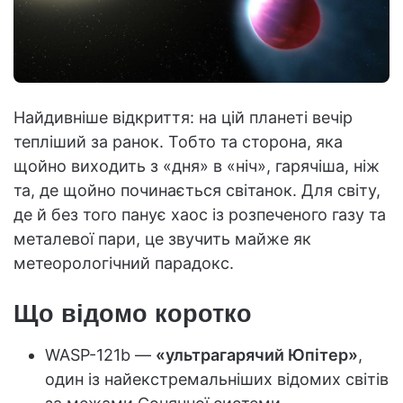
Найдивніше відкриття: на цій планеті вечір
тепліший за ранок. Тобто та сторона, яка
щойно виходить з «дня» в «ніч», гарячіша, ніж
та, де щойно починається світанок. Для світу,
де й без того панує хаос із розпеченого газу та
металевої пари, це звучить майже як
метеорологічний парадокс.
Що відомо коротко
WASP-121b —
«ультрагарячий Юпітер»
,
один із найекстремальніших відомих світів