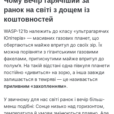
Чому вечір гарячіший за
ранок на світі з дощем із
коштовностей
WASP-121b належить до класу «ультрагарячих
Юпітерів» — масивних газових планет, що
обертаються майже впритул до своїх зір. Їх
можна порівняти з гігантськими газовими
факелами, притиснутими майже впритул до
полум’я. На такій відстані одна півкуля планети
постійно «дивиться» на зорю, а інша завжди
залишається в темряві — це називається
приливним «захопленням»
.
У звичному для нас світі ранок і вечір більш-
менш подібні: Сонце низько над горизонтом,
температура й умови змінюються плавно. Але