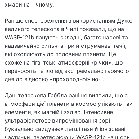
хмари на нічному.
Раніше спостереження з використанням Дуже
великого телескопа в Чилі показали, що на
WASP-121b панують складні, багатошарові та
надзвичайно сильні вітри й струменеві течії,
які охоплюють до половини планети. Це
схоже на гігантські атмосферні «річки», що
переносять тепло від екстремально гарячого
дня до відносно «прохолодної» ночі.
Дані телескопа Габбла раніше виявили, що з
атмосфери цієї планети в космос утікають такі
елементи, як магній і залізо. Інтенсивне
ультрафіолетове випромінювання зорі
буквально «видуває» легші гази й іонізовані
частинки, перетворюючи WASP-121b на щось