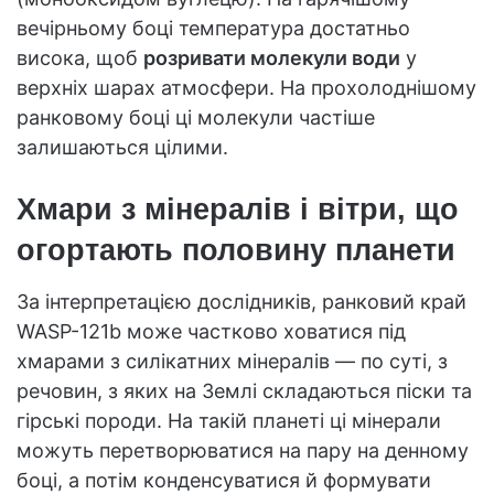
вечірньому боці температура достатньо
висока, щоб
розривати молекули води
у
верхніх шарах атмосфери. На прохолоднішому
ранковому боці ці молекули частіше
залишаються цілими.
Хмари з мінералів і вітри, що
огортають половину планети
За інтерпретацією дослідників, ранковий край
WASP-121b може частково ховатися під
хмарами з силікатних мінералів — по суті, з
речовин, з яких на Землі складаються піски та
гірські породи. На такій планеті ці мінерали
можуть перетворюватися на пару на денному
боці, а потім конденсуватися й формувати