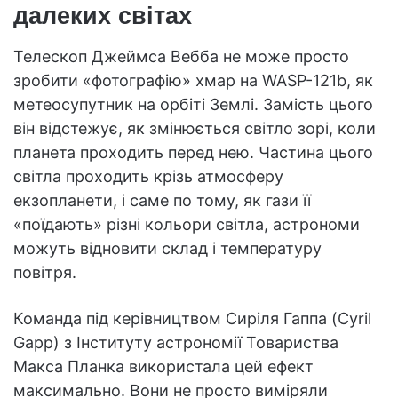
далеких світах
Телескоп Джеймса Вебба не може просто
зробити «фотографію» хмар на WASP-121b, як
метеосупутник на орбіті Землі. Замість цього
він відстежує, як змінюється світло зорі, коли
планета проходить перед нею. Частина цього
світла проходить крізь атмосферу
екзопланети, і саме по тому, як гази її
«поїдають» різні кольори світла, астрономи
можуть відновити склад і температуру
повітря.
Команда під керівництвом Сиріля Гаппа (Cyril
Gapp) з Інституту астрономії Товариства
Макса Планка використала цей ефект
максимально. Вони не просто виміряли