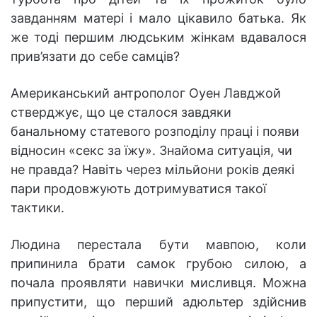
завданням матері і мало цікавило батька. Як
же тоді першим людським жінкам вдавалося
прив’язати до себе самців?
Американський антрополог Оуен Лавджой
стверджує, що це сталося завдяки
банальному статевого розподілу праці і появи
відносин «секс за їжу». Знайома ситуація, чи
не правда? Навіть через мільйони років деякі
пари продовжують дотримуватися такої
тактики.
Людина перестала бути мавпою, коли
припинила брати самок грубою силою, а
почала проявляти навички мисливця. Можна
припустити, що перший адюльтер здійснив