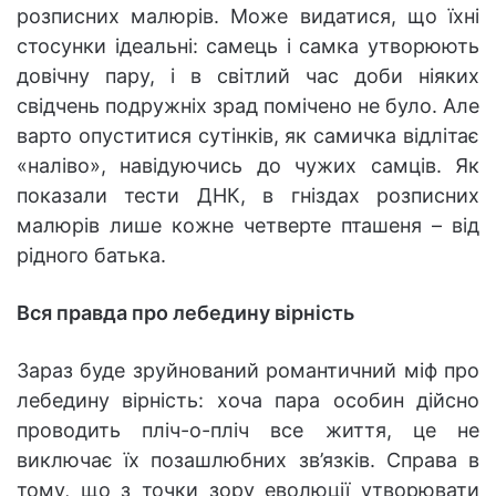
розписних малюрів. Може видатися, що їхні
стосунки ідеальні: самець і самка утворюють
довічну пару, і в світлий час доби ніяких
свідчень подружніх зрад помічено не було. Але
варто опуститися сутінків, як самичка відлітає
«наліво», навідуючись до чужих самців. Як
показали тести ДНК, в гніздах розписних
малюрів лише кожне четверте пташеня – від
рідного батька.
Вся правда про лебедину вірність
Зараз буде зруйнований романтичний міф про
лебедину вірність: хоча пара особин дійсно
проводить пліч-о-пліч все життя, це не
виключає їх позашлюбних зв’язків. Справа в
тому, що з точки зору еволюції утворювати