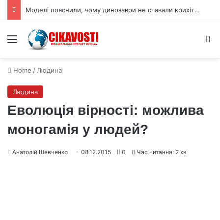
Моделі пояснили, чому динозаври не ставали крихітними
Menu
S
Home
/
Людина
Людина
Еволюція вірності: можлива
моногамія у людей?
Анатолій Шевченко
08.12.2015
0
Час читання: 2 хв