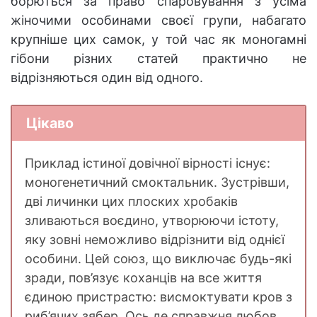
борються за право спаровування з усіма
жіночими особинами своєї групи, набагато
крупніше цих самок, у той час як моногамні
гібони різних статей практично не
відрізняються один від одного.
Цікаво
Приклад істиної довічної вірності існує:
моногенетичний смоктальник. Зустрівши,
дві личинки цих плоских хробаків
зливаються воєдино, утворюючи істоту,
яку зовні неможливо відрізнити від однієї
особини. Цей союз, що виключає будь-які
зради, пов’язує коханців на все життя
єдиною пристрастю: висмоктувати кров з
риб’ячих зябер. Ось де справжня любов