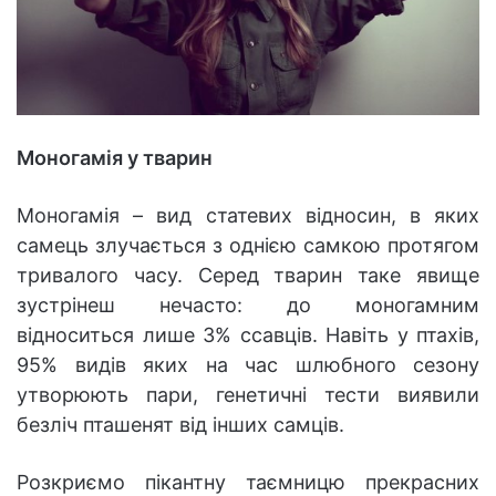
Моногамія у тварин
Моногамія – вид статевих відносин, в яких
самець злучається з однією самкою протягом
тривалого часу. Серед тварин таке явище
зустрінеш нечасто: до моногамним
відноситься лише 3% ссавців. Навіть у птахів,
95% видів яких на час шлюбного сезону
утворюють пари, генетичні тести виявили
безліч пташенят від інших самців.
Розкриємо пікантну таємницю прекрасних