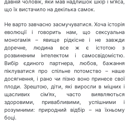
давній чоловік, яки мав надлишок шкір і м’яса,
що їх вистачило на декілька самок.
Не варто завчасно засмучуватися. Хоча історія
еволюції і говорить нам, що сексуальна
моногамія – явище рідкісне і не завжди
доречне, людина все ж є істотою з
розвиненим інтелектом і самосвідомістю.
Вибір єдиного партнера, любов, бажання
піклуватися про спільне потомство – наше
досягнення, і рано чи пізно воно принесе свої
плоди. Зрештою, діти, які виросли в міцних і
щасливих сім’ях, часто виявляються
здоровими, привабливими, успішними і
розумними: природний відбір – на їхньому
боці.