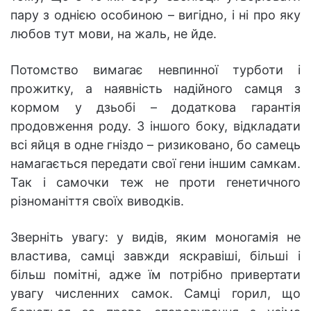
пару з однією особиною – вигідно, і ні про яку
любов тут мови, на жаль, не йде.
Потомство вимагає невпинної турботи і
прожитку, а наявність надійного самця з
кормом у дзьобі – додаткова гарантія
продовження роду. З іншого боку, відкладати
всі яйця в одне гніздо – ризиковано, бо самець
намагається передати свої гени іншим самкам.
Так і самочки теж не проти генетичного
різноманіття своїх виводків.
Зверніть увагу: у видів, яким моногамія не
властива, самці завжди яскравіші, більші і
більш помітні, адже їм потрібно привертати
увагу численних самок. Самці горил, що