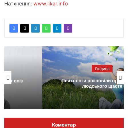
Натхнення:
www.likar.info
Людина
Психологи розповіли про формулу
людського щастя
Коментар