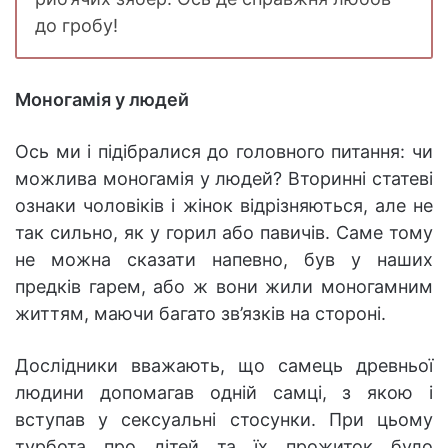
до гробу!
Моногамія у людей
Ось ми і підібралися до головного питання: чи
можлива моногамія у людей? Вторинні статеві
ознаки чоловіків і жінок відрізняються, але не
так сильно, як у горил або павичів. Саме тому
не можна сказати напевно, був у наших
предків гарем, або ж вони жили моногамним
життям, маючи багато зв’язків на стороні.
Дослідники вважають, що самець древньої
людини допомагав одній самці, з якою і
вступав у сексуальні стосунки. При цьому
турбота про дітей та їх прожиток було