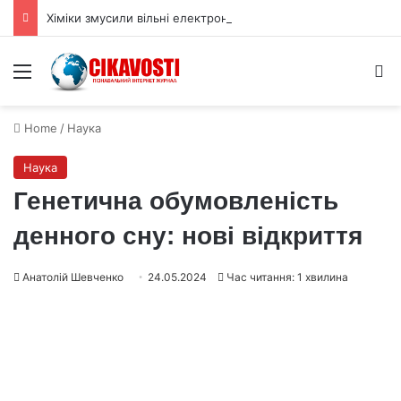
Хіміки змусили вільні електрони обійти давнє правило реакцій
Menu
S
Home
/
Наука
Наука
Генетична обумовленість
денного сну: нові відкриття
Анатолій Шевченко
24.05.2024
Час читання: 1 хвилина