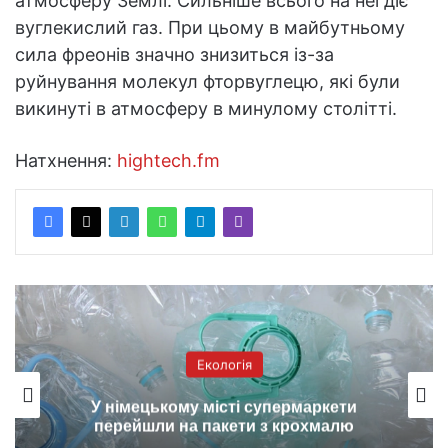
атмосферу Землі. Сильніше всього на неї діє
вуглекислий газ. При цьому в майбутньому
сила фреонів значно знизиться із-за
руйнування молекул фторвуглецю, які були
викинуті в атмосферу в минулому столітті.
Натхнення:
hightech.fm
Екологія
У німецькому місті супермаркети
перейшли на пакети з крохмалю