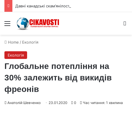
Давні канадські скам’янілості зміщують початок еволюції тварин
Menu
S
Home
/
Екологія
Екологія
Глобальне потепління на
30% залежить від викидів
фреонів
Анатолій Шевченко
23.01.2020
0
Час читання: 1 хвилина