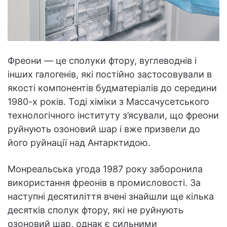
Фреони — це сполуки фтору, вуглеводнів і
інших галогенів, які постійно застосовували в
якості компонентів будматеріалів до середини
1980-х років. Тоді хіміки з Массачусетського
технологічного інституту з’ясували, що фреони
руйнують озоновий шар і вже призвели до
його руйнації над Антарктидою.
Монреальська угода 1987 року заборонила
використання фреонів в промисловості. За
наступні десятиліття вчені знайшли ще кілька
десятків сполук фтору, які не руйнують
озоновий шар, однак є сильними