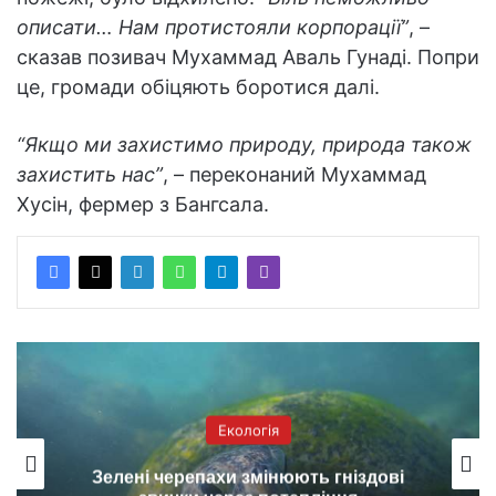
описати… Нам протистояли корпорації”
, –
сказав позивач Мухаммад Аваль Гунаді. Попри
це, громади обіцяють боротися далі.
“Якщо ми захистимо природу, природа також
захистить нас”
, – переконаний Мухаммад
Хусін, фермер з Бангсала.
Екологія
Зелені черепахи змінюють гніздові