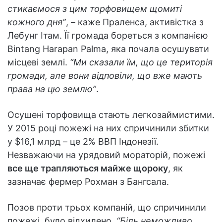
стикаємося з цим торфовищем щомиті
кожного дня”
, – каже Праленса, активістка з
Лебунг Ітам. Її громада бореться з компанією
Bintang Harapan Palma, яка почала осушувати
місцеві землі.
“Ми сказали їм, що це територія
громади, але вони відповіли, що вже мають
права на цю землю”
.
Осушені торфовища стають легкозаймистими.
У 2015 році пожежі на них спричинили збитки
у $16,1 млрд – це 2% ВВП Індонезії.
Незважаючи на урядовий мораторій, пожежі
все ще трапляються майже щороку
, як
зазначає фермер Рохман з Бангсала.
Позов проти трьох компаній, що спричинили
пожежі, було відхилено.
“Біль неможливо