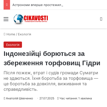
Астрономи вперше простежили слабкий спалах шокового прориву наднової
Menu
S
Home
/
Екологія
Екологія
Індонезійці борються за
збереження торфовищ Гідри
Після пожеж, втрат і судів громади Суматри
не здаються. Їхня боротьба за торфовища —
це боротьба за довкілля, виживання та
справедливість.
Анатолій Шевченко
27.07.2025
Час читання: 1 хвилина