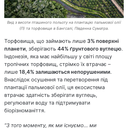
Вид з висоти пташиного польоту на плантацію пальмової олії
(П) та торфовище в Бангсалі, Південна Суматра.
Торфовища, що займають лише
3% поверхні
планети
, зберігають
44% ґрунтового вуглецю
.
Індонезія, яка має найбільшу у світі площу
тропічних торфовищ, стрімко їх втрачає –
лише
18,4% залишаються непорушеними
.
Внаслідок осушення та перетворення під
плантації пальмової олії, ця екосистема
втрачає здатність зберігати вуглець,
регулювати воду та підтримувати
біорізноманіття.
“З того моменту, як ми існуємо… ми