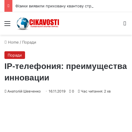
Фізики виявили приховану квантову структуру надпровідника NbSe₂
Menu
S
Home
/
Поради
Поради
IP-телефония: преимущества
инновации
Анатолій Шевченко
16.11.2019
0
Час читання: 2 хв