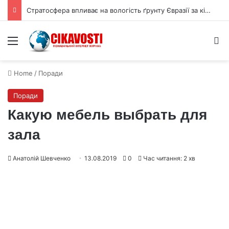
Стратосфера впливає на вологість ґрунту Євразії за кілька тижнів
Menu
S
Home
/
Поради
Поради
Какую мебель выбрать для
зала
Анатолій Шевченко
13.08.2019
0
Час читання: 2 хв