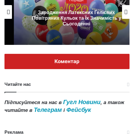
Зародження Латексних Гелієвих
Повітряних Кульок та Їх Значимість у
Сьогоденні
Коментар
Читайте нас
Гугл Новини
Підписуйтеся на нас в
, а також
Телеграм
Фейсбук
читайте в
і
Реклама