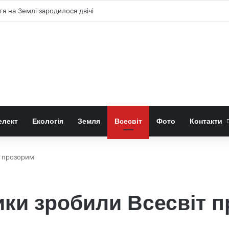
онячне затемнення 12 серпня 2026 року
елект
Екологія
Земля
Всесвіт
Фото
Контакти
т прозорим
ики зробили Всесвіт 