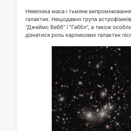
Невелика маса і тьмяне випромінюванн
галактик. Нещодавно група астрофізикі
“Джеймс Вебб” і “Габбл”, а також особли
дізнатися роль карликових галактик піс