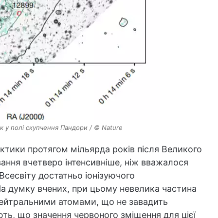
к у полі скупчення Пандори / © Nature
актики протягом мільярда років після Великого
ання вчетверо інтенсивніше, ніж вважалося
 Всесвіту достатньо іонізуючого
а думку вчених, при цьому невелика частина
з нейтральними атомами, що не завадить
ють, що значення червоного зміщення для цієї