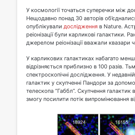
У космології точаться суперечки між до
Нещодавно понад 30 авторів об’єдналися
опублікували
дослідження
в Nature. Ас
реіонізації були карликові галактики. Р
джерелом реіонізації вважали квазари ч
У карликових галактиках набагато менше
відрізняється приблизно в 100 разів. Т
спектроскопічні дослідження. У недавні
галактик у скупченні Пандори за допом
телескопа “Габбл”. Скупчення галактик в
змогу посилити потік випромінювання від