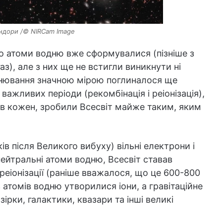
ндори /© NIRCam Image
що атоми водню вже сформувалися (пізніше з
з), але з них ще не встигли виникнути ні
мінювання значною мірою поглиналося ще
важливих періоди (рекомбінація і реіонізація),
ів кожен, зробили Всесвіт майже таким, яким
ів після Великого вибуху) вільні електрони і
нейтральні атоми водню, Всесвіт ставав
 реіонізації (раніше вважалося, що це 600-800
з атомів водню утворилися іони, а гравітаційне
ірки, галактики, квазари та інші великі