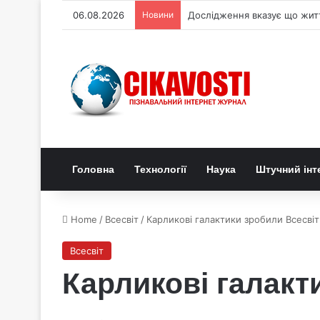
06.08.2026
Новини
Де можна побачити повне с
Головна
Технології
Наука
Штучний інт
Home
/
Всесвіт
/
Карликові галактики зробили Всесві
Всесвіт
Карликові галакт