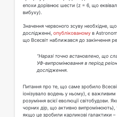
епохи дорівнює шести (z = 6, що еквіва
вибуху).
Значення червоного зсуву необхідне, щоб 
дослідженні,
опублікованому
в Astronomi
що Всесвіт наближався до закінчення реіо
“Наразі точно встановлено, що с
УФ-випромінювання в період реіоні
дослідження.
Питання про те, що саме зробило Всесв
іонізувало водень у ньому), є важливим 
розуміння всієї еволюції світобудови. 
чорних дір, що активно випромінюють), т
якщо це зробили карликові галактики – 