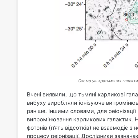
Схема ультратьмяних галакти
Вчені виявили, що тьмяні карликові гал
вибуху виробляли іонізуюче випромінюв
раніше. Іншими словами, для реіонізації
випромінювання карликових галактик. Н
фотонів (п’ять відсотків) не взаємодіє 
процесу реіонізації. Дослідники зазнача