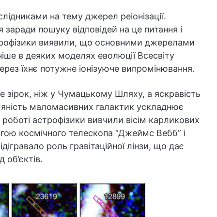
слідниками на тему джерел реіонізації.
 заради пошуку відповідей на це питання і
трофізики виявили, що основними джерелами
аніше в деяких моделях еволюції Всесвіту
ерез їхнє потужне іонізуюче випромінювання.
 зірок, ніж у Чумацькому Шляху, а яскравість
ьмяність маломасивних галактик ускладнює
й роботі астрофізики вивчили вісім карликових
огою космічного телескопа “Джеймс Вебб” і
ідігравало роль гравітаційної лінзи, що дає
 об’єктів.