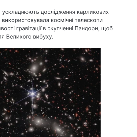
я ускладнюють дослідження карликових
в використовувала космічні телескопи
вості гравітації в скупченні Пандори, щоб
ля Великого вибуху.