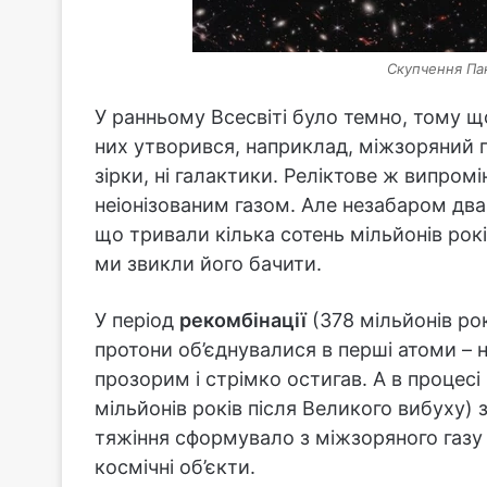
Скупчення Па
У ранньому Всесвіті було темно, тому 
них утворився, наприклад, міжзоряний га
зірки, ні галактики. Реліктове ж випро
неіонізованим газом. Але незабаром два 
що тривали кілька сотень мільйонів рок
ми звикли його бачити.
У період
рекомбінації
(378 мільйонів рок
протони об’єднувалися в перші атоми – 
прозорим і стрімко остигав. А в процесі
мільйонів років після Великого вибуху) 
тяжіння сформувало з міжзоряного газу з
космічні об’єкти.