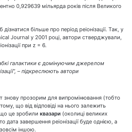
лентно 0,929639 мільярда років після Великого
дізнатися більше про період реіонізації. Так, у
cal Journal у 2001 році, автори стверджували,
нізації при z = 6.
лабкі галактики є домінуючим джерелом
зації”, – підкреслюють автори
іт знову прозорим для випромінювання (тобто
тому, що від відповіді на нього залежить
Якщо це зробили
квазари
(околиці великих
о дата завершення реіонізації буде однією, а
зовсім іншою.