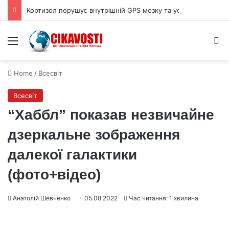
Кортизол порушує внутрішній GPS мозку та ускладнює орієнтацію
Menu
S
Home
/
Всесвіт
Всесвіт
“Хаббл” показав незвичайне
дзеркальне зображення
далекої галактики
(фото+відео)
Анатолій Шевченко
05.08.2022
Час читання: 1 хвилина