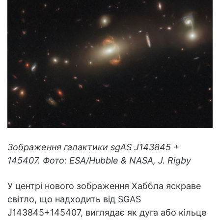
Зображення галактики sgAS J143845 +
145407. Фото: ESA/Hubble & NASA, J. Rigby
У центрі нового зображення Хаббла яскраве
світло, що надходить від SGAS
J143845+145407, виглядає як дуга або кільце