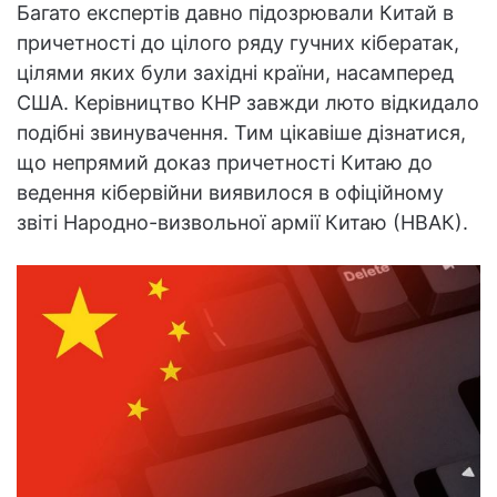
Багато експертів давно підозрювали Китай в
причетності до цілого ряду гучних кібератак,
цілями яких були західні країни, насамперед
США. Керівництво КНР завжди люто відкидало
подібні звинувачення. Тим цікавіше дізнатися,
що непрямий доказ причетності Китаю до
ведення кібервійни виявилося в офіційному
звіті Народно-визвольної армії Китаю (НВАК).