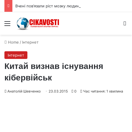
Вчені пов’язали ріст мозку людини з цукрами в раціоні
Menu
S
Home
/
Інтернет
Інтернет
Китай визнав існування
кібервійськ
Анатолій Шевченко
23.03.2015
0
Час читання: 1 хвилина