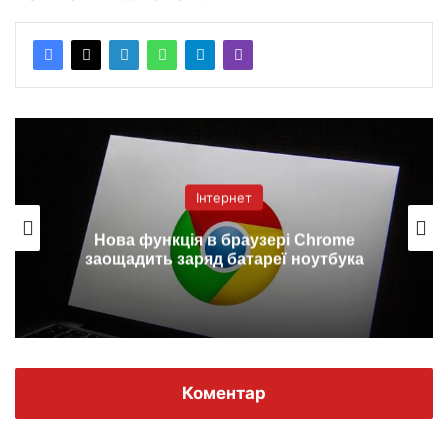
Інтернет
Нова функція в браузері Chrome
заощадить заряд батареї ноутбука
Коментар