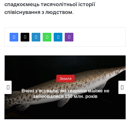
спадкоємець тисячолітньої історії
співіснування з людством
.
Земля
Вчені з’ясували, які тварини майже не
змінювалися 150 млн. років