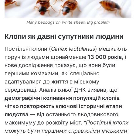
Many bedbugs on white sheet. Big problem
Клопи як давні супутники людини
Постільні клопи (
Cimex lectularius
) мешкають
поруч із людьми щонайменше
13 000 років
, і
нове дослідження показує, що вони були
першими комахами, які спеціально
адаптувалися до життя в міському
середовищі. Аналіз їхньої ДНК виявив, що
демографічні коливання популяцій клопів
чітко повторюють ключові історичні етапи
людства
— від останнього льодовикового
максимуму до розквіту міст.
“Постільні клопи
можуть бути першими справжніми міськими