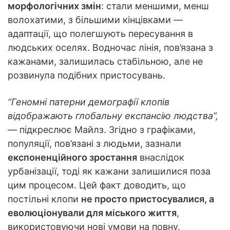
морфологічних змін
: стали меншими, менш
волохатими, з більшими кінцівками —
адаптації, що полегшують пересування в
людських оселях. Водночас лінія, пов’язана з
кажанами, залишилась стабільною, але не
розвинула подібних пристосувань.
“Геномні патерни демографії клопів
відображають глобальну експансію людства”,
— підкреслює Майлз. Згідно з графіками,
популяції, пов’язані з людьми, зазнали
експоненційного зростання
внаслідок
урбанізації, тоді як кажани залишилися поза
цим процесом. Цей факт доводить, що
постільні клопи
не просто пристосувалися, а
еволюціонували для міського життя
,
використовуючи нові умови на повну.