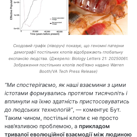
Сходовий графік (ліворуч) показує, що геномні патерни
демографії постільних клопів відображають глобальну
експансію людства. (Джерело: Biology Letters 21: 20250061.
Зображення постільних клопів люб’язно надано Warren
Booth/VA Tech Press Release)
“Ми спостерігаємо, як наші взаємини з цими
істотами формувались протягом тисячоліть і
вплинули на їхню здатність пристосовуватись
до людських технологій”
, — коментує Бут.
Таким чином, постільні клопи є не просто
нав’язливою проблемою, а
прикладом
тривалої еволюційної взаємодії між людиною