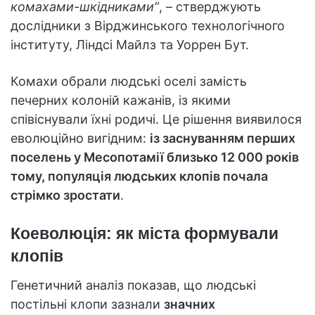
комахами-шкідниками”
, – стверджують
дослідники з Вірджинського технологічного
інституту, Ліндсі Майлз та Уоррен Бут.
Комахи обрали людські оселі замість
печерних колоній кажанів, із якими
співіснували їхні родичі. Це рішення виявилося
еволюційно вигідним:
із заснуванням перших
поселень у Месопотамії близько 12 000 років
тому, популяція людських клопів почала
стрімко зростати
.
Коеволюція: як міста формували
клопів
Генетичний аналіз показав, що людські
постільні клопи зазнали
значних