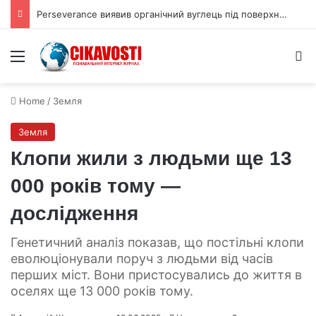
Perseverance виявив органічний вуглець під поверхнею Марса
Menu
S
Home
/
Земля
Земля
Клопи жили з людьми ще 13
000 років тому —
дослідження
Генетичний аналіз показав, що постільні клопи
еволюціонували поруч з людьми від часів
перших міст. Вони пристосувались до життя в
оселях ще 13 000 років тому.