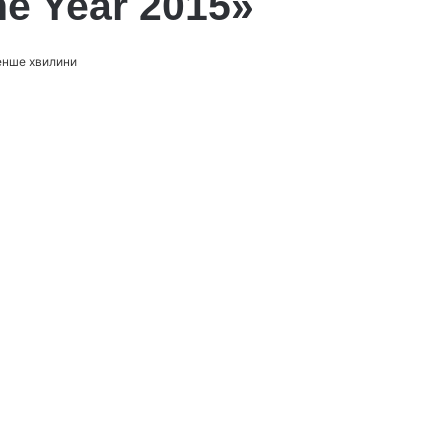
he Year 2015»
енше хвилини