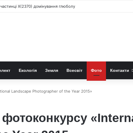
 частинці X(2370) домінування глюболу
елект
Екологія
Земля
Всесвіт
Фото
Контакти
tional Landscape Photographer of the Year 2015»
 фотоконкурсу «Intern