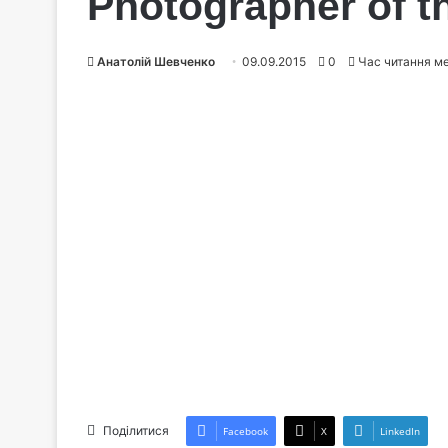
Photographer of t
Анатолій Шевченко
09.09.2015
0
Час читання м
Поділитися
Facebook
X
LinkedIn