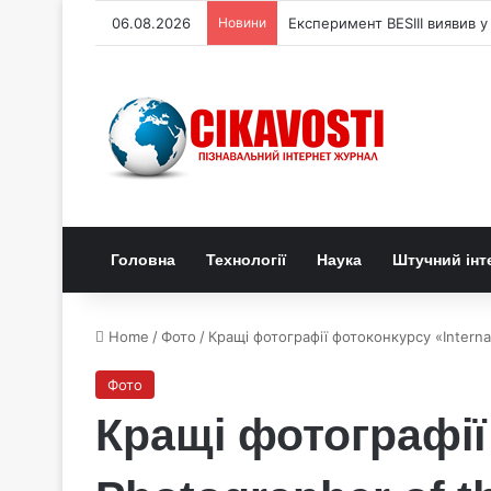
06.08.2026
Новини
Експеримент BESIII виявив у
Головна
Технології
Наука
Штучний інт
Home
/
Фото
/
Кращі фотографії фотоконкурсу «Interna
Фото
Кращі фотографії