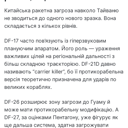
Китайська ракетна загроза навколо Тайваню
не зводиться до одного нового зразка. Вона
складається з кількох рівнів.
DF-17 часто пов’язують із гіперзвуковим
плануючим апаратом. Його роль — ураження
важливих цілей на регіональній дальності з
більш складною траєкторією. DF-21D давно
називають “carrier killer”, бо її протикорабельна
версія теоретично призначена для ударів по
великих кораблях.
DF-26 розширює зону загрози до Гуаму й
може мати протикорабельну модифікацію. А
DF-27, за оцінками Пентагону, уже фігурує як
ще дальша система, здатна загрожувати