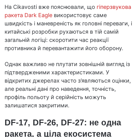
На Cikavosti вже пояснювали, що
гіперзвукова
ракета Dark Eagle
використовує саме
швидкість і маневреність як головні переваги, і
китайські розробки рухаються в тій самій
загальній логіці: скоротити час реакції
противника й перевантажити його оборону.
Однак важливо не плутати зовнішній вигляд із
підтвердженими характеристиками. У
відкритих джерелах часто з’являються оцінки,
але реальні дані про наведення, точність,
профіль польоту й серійність можуть
залишатися закритими.
DF-17, DF-26, DF-27: не одна
ракета, а ціла екосистема