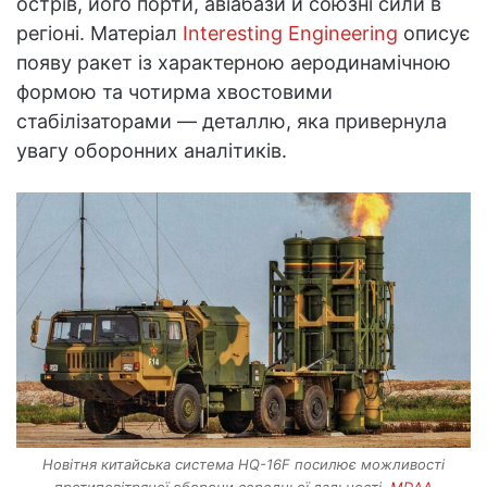
острів, його порти, авіабази й союзні сили в
регіоні. Матеріал
Interesting Engineering
описує
появу ракет із характерною аеродинамічною
формою та чотирма хвостовими
стабілізаторами — деталлю, яка привернула
увагу оборонних аналітиків.
Новітня китайська система HQ-16F посилює можливості