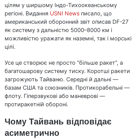
цілям у ширшому Індо-Тихоокеанському
регіоні. Видання
USNI News
писало, що
американський оборонний звіт описав DF-27
як систему з дальністю 5000–8000 км і
можливістю уражати як наземні, так і морські
цілі.
Усе це створює не просто “більше ракет”, а
багатошарову систему тиску. Коротші ракети
загрожують Тайваню. Середні й дальні —
базам США та союзників. Протикорабельні —
флоту. Гіперзвукові або маневрові —
протиракетній обороні.
Чому Тайвань відповідає
асиметрично