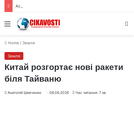
Астрономи виявили трильйонмильний газовий потік до GW Оріона
Menu
S
Home
/
Земля
Земля
Китай розгортає нові ракети
біля Тайваню
Анатолій Шевченко
08.06.2026
Час читання: 7 хв