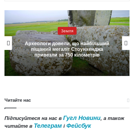
Земля
Археологи довели, що найбільший
піщаний мегаліт Стоунхенджа
привезли за 750 кілометрів
Читайте нас
Гугл Новини
Підписуйтеся на нас в
, а також
Телеграм
Фейсбук
читайте в
і