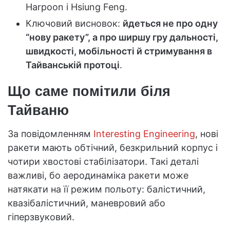
Harpoon і Hsiung Feng.
Ключовий висновок:
йдеться не про одну
“нову ракету”, а про ширшу гру дальності,
швидкості, мобільності й стримування в
Тайванській протоці
.
Що саме помітили біля
Тайваню
За повідомленням
Interesting Engineering
, нові
ракети мають обтічний, безкрильний корпус і
чотири хвостові стабілізатори. Такі деталі
важливі, бо аеродинаміка ракети може
натякати на її режим польоту: балістичний,
квазібалістичний, маневровий або
гіперзвуковий.