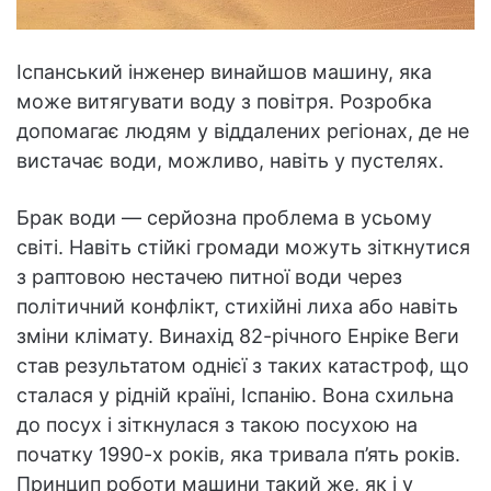
Іспанський інженер винайшов машину, яка
може витягувати воду з повітря. Розробка
допомагає людям у віддалених регіонах, де не
вистачає води, можливо, навіть у пустелях.
Брак води — серйозна проблема в усьому
світі. Навіть стійкі громади можуть зіткнутися
з раптовою нестачею питної води через
політичний конфлікт, стихійні лиха або навіть
зміни клімату. Винахід 82-річного Енріке Веги
став результатом однієї з таких катастроф, що
сталася у рідній країні, Іспанію. Вона схильна
до посух і зіткнулася з такою посухою на
початку 1990-х років, яка тривала п’ять років.
Принцип роботи машини такий же, як і у