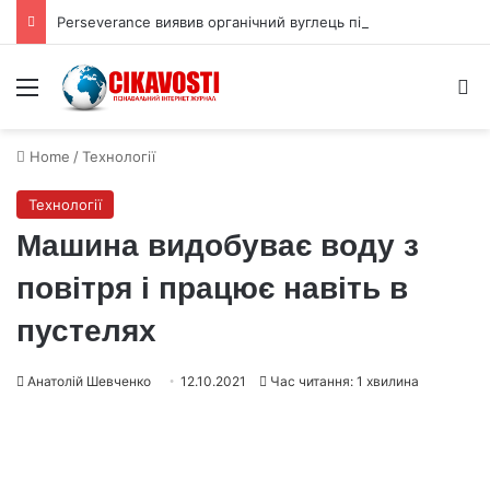
Perseverance виявив органічний вуглець під поверхнею Марса
Menu
S
Home
/
Технології
Технології
Машина видобуває воду з
повітря і працює навіть в
пустелях
Анатолій Шевченко
12.10.2021
Час читання: 1 хвилина