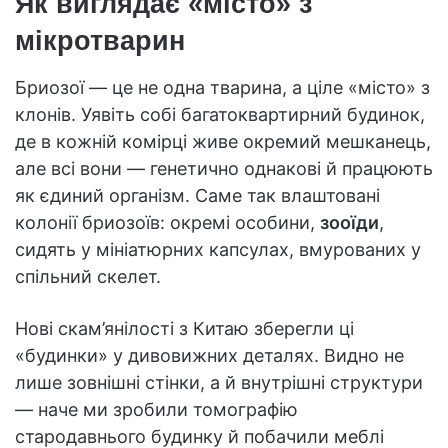
Як виглядає «місто» з
мікротварин
Бриозої — це не одна тварина, а ціле «місто» з
клонів. Уявіть собі багатоквартирний будинок,
де в кожній комірці живе окремий мешканець,
але всі вони — генетично однакові й працюють
як єдиний організм. Саме так влаштовані
колонії бриозоїв: окремі особини,
зооїди
,
сидять у мініатюрних капсулах, вмурованих у
спільний скелет.
Нові скам’янілості з Китаю зберегли ці
«будинки» у дивовижних деталях. Видно не
лише зовнішні стінки, а й внутрішні структури
— наче ми зробили томографію
стародавнього будинку й побачили меблі