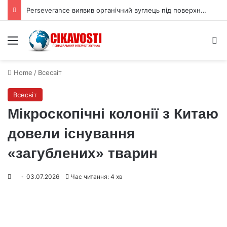
Perseverance виявив органічний вуглець під поверхнею Марса
Menu
S
Home
/
Всесвіт
Всесвіт
Мікроскопічні колонії з Китаю
довели існування
«загублених» тварин
03.07.2026
Час читання: 4 хв