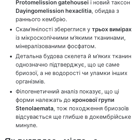
Protomelission gatehousei
і новий таксон
Dayingomelission hexaclitia
, обидва з
раннього кембрію.
Скам’янілості збереглися у
трьох вимірах
із мікроскопічними м’якими тканинами,
мінералізованими фосфатом.
Детальна будова скелета й м’яких тканин
однозначно підтверджує, що це саме
бриозої, а не водорості чи уламки інших
організмів.
Філогенетичний аналіз показує, що ці
форми належать до
кронової групи
Stenolaemata
, тож походження бриозоїв
відсувається ще глибше в докембрійське
минуле.