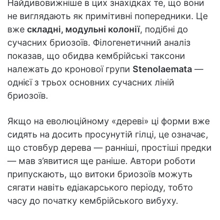
Найдивовижніше в цих знахідках те, що вони
не виглядають як примітивні попередники. Це
вже
складні, модульні колонії
, подібні до
сучасних бриозоїв. Філогенетичний аналіз
показав, що обидва кембрійські таксони
належать до кронової групи
Stenolaemata
—
однієї з трьох основних сучасних ліній
бриозоїв.
Якщо на еволюційному «дереві» ці форми вже
сидять на досить просунутій гілці, це означає,
що стовбур дерева — ранніші, простіші предки
— мав з’явитися ще раніше. Автори роботи
припускають, що витоки бриозоїв можуть
сягати навіть едіакарського періоду, тобто
часу до початку кембрійського вибуху.