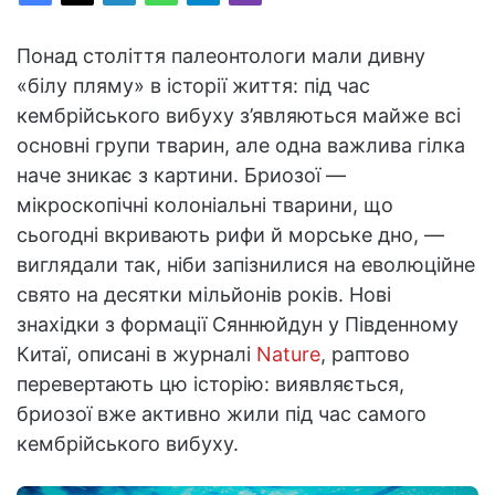
Понад століття палеонтологи мали дивну
«білу пляму» в історії життя: під час
кембрійського вибуху з’являються майже всі
основні групи тварин, але одна важлива гілка
наче зникає з картини. Бриозої —
мікроскопічні колоніальні тварини, що
сьогодні вкривають рифи й морське дно, —
виглядали так, ніби запізнилися на еволюційне
свято на десятки мільйонів років. Нові
знахідки з формації Сяннюйдун у Південному
Китаї, описані в журналі
Nature
, раптово
перевертають цю історію: виявляється,
бриозої вже активно жили під час самого
кембрійського вибуху.