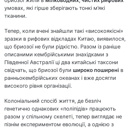
бриозої жили в
мілководних, чистих рифових
умовах, які гірше зберігають тонкі м’які
тканини.
Тепер, коли вчені знайшли такі «високоякісні»
зразки в рифових відкладах Китаю, виявилося,
що бриозої не були рідкістю. Разом із раніше
описаними кембрійськими знахідками з
Південної Австралії ці два китайські таксони
свідчать, що бриозої були
широко поширені
в
ранньокембрійських океанах і вже досягли
високого рівня організації.
Колоніальний спосіб життя, де безліч
генетично однакових «поліпідів» працюють
разом у спільному скелеті, тепер виглядає не
пізнім експериментом еволюції, а однією з