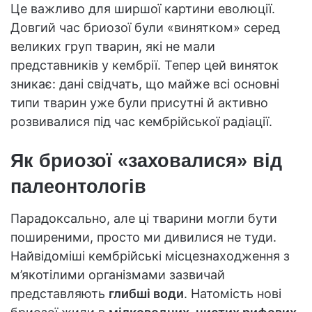
Це важливо для ширшої картини еволюції.
Довгий час бриозої були «винятком» серед
великих груп тварин, які не мали
представників у кембрії. Тепер цей виняток
зникає: дані свідчать, що майже всі основні
типи тварин уже були присутні й активно
розвивалися під час кембрійської радіації.
Як бриозої «заховалися» від
палеонтологів
Парадоксально, але ці тварини могли бути
поширеними, просто ми дивилися не туди.
Найвідоміші кембрійські місцезнаходження з
м’якотілими організмами зазвичай
представляють
глибші води
. Натомість нові