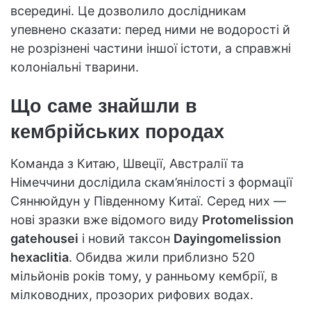
всередині. Це дозволило дослідникам
упевнено сказати: перед ними не водорості й
не розрізнені частини іншої істоти, а справжні
колоніальні тварини.
Що саме знайшли в
кембрійських породах
Команда з Китаю, Швеції, Австралії та
Німеччини дослідила скам’янілості з формації
Сяннюйдун у Південному Китаї. Серед них —
нові зразки вже відомого виду
Protomelission
gatehousei
і новий таксон
Dayingomelission
hexaclitia
. Обидва жили приблизно 520
мільйонів років тому, у ранньому кембрії, в
мілководних, прозорих рифових водах.