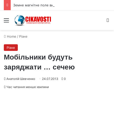
Земне магнітне поле виявилося гігантським детектором темної матерії
Menu
S
Home
/
Різне
Різне
Мобільники будуть
заряджати … сечею
Анатолій Шевченко
24.07.2013
0
Час читання менше хвилини