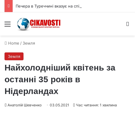
Печера в Туреччині вказує на спільні традиції неандертальців і людей
Menu
S
Home
/
Земля
Земля
Найхолодніший квітень за
останні 35 років в
Нідерландах
Анатолій Шевченко
03.05.2021
Час читання: 1 хвилина