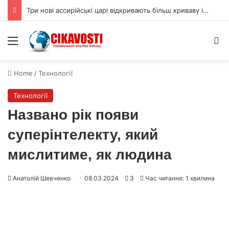
Три нові ассирійські царі відкривають більш криваву історію
Menu
S
Home
/
Технології
Технології
Названо рік появи
суперінтелекту, який
мислитиме, як людина
Анатолій Шевченко
08.03.2024
3
Час читання: 1 хвилина