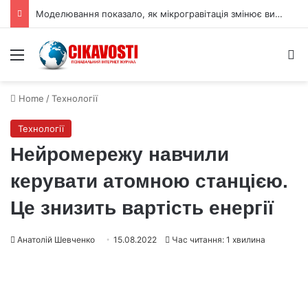
Моделювання показало, як мікрогравітація змінює виробництво вуглепластику
Menu
S
Home
/
Технології
Технології
Нейромережу навчили
керувати атомною станцією.
Це знизить вартість енергії
Анатолій Шевченко
15.08.2022
Час читання: 1 хвилина