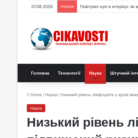
07.08.2026
Новини
Генетичний перемикач керує
Головна
Технології
Наука
Штучний інт
Home
/
Наука
/
Низький рівень лімфоцитів у крові вка
Наука
Низький рівень л