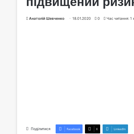
підвищений ризик
Анатолій Шевченко
18.01.2020
0
Час читання: 1 
Поділитися
Facebook
X
LinkedIn