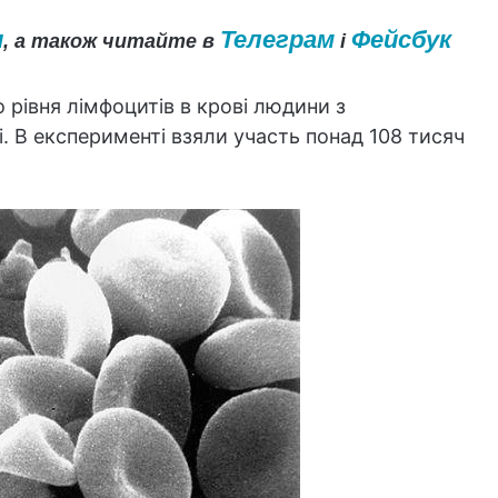
и
Телеграм
Фейсбук
, а також читайте в
і
о рівня лімфоцитів в крові людини з
 В експерименті взяли участь понад 108 тисяч