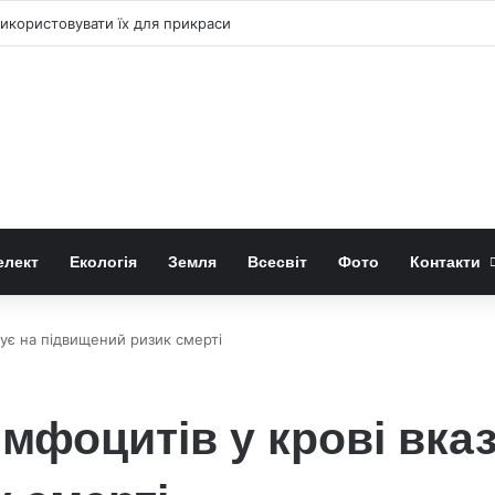
 «право-лівою» формою квітів лілій-метеликів
елект
Екологія
Земля
Всесвіт
Фото
Контакти
зує на підвищений ризик смерті
імфоцитів у крові вказ