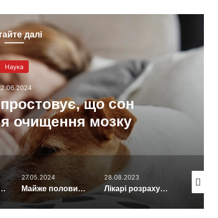
тайте далі
Наука
02.06.2024
простовує, що сон
ля очищення мозку
27.05.2024
28.08.2023
06.05.202
 день можуть пройти на 1000 кроків більше, якщо вип’ють каву
Майже половина опитаних повідомила про досвід зміненої свідомості без психоактивних речовин
Лікарі розрахували, скільки мільйонів китайців померли від коронавірусу після зняття карантину в КНР