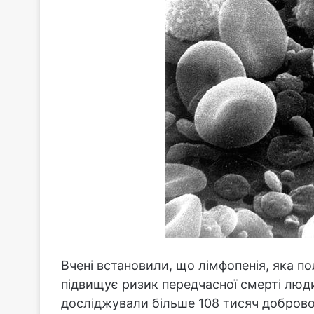
Вчені встановили, що лімфопенія, яка пол
підвищує ризик передчасної смерті люд
досліджували більше 108 тисяч добровол