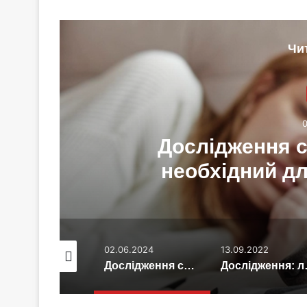
Чи
Дослідження с
необхідний д
.01.2019
02.06.2024
13.09.2022
Огірки підвищують потенцію – експерти
Дослідження спростовує, що сон необхідний для очищення мозку
Дослідження: люди в