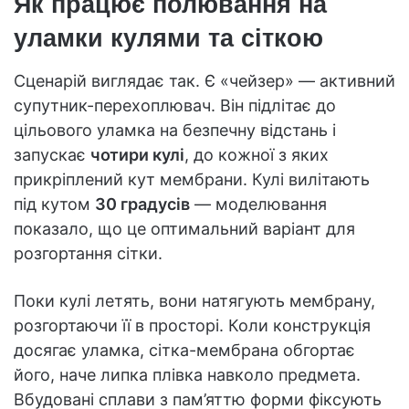
Як працює полювання на
уламки кулями та сіткою
Сценарій виглядає так. Є «чейзер» — активний
супутник-перехоплювач. Він підлітає до
цільового уламка на безпечну відстань і
запускає
чотири кулі
, до кожної з яких
прикріплений кут мембрани. Кулі вилітають
під кутом
30 градусів
— моделювання
показало, що це оптимальний варіант для
розгортання сітки.
Поки кулі летять, вони натягують мембрану,
розгортаючи її в просторі. Коли конструкція
досягає уламка, сітка-мембрана обгортає
його, наче липка плівка навколо предмета.
Вбудовані сплави з пам’яттю форми фіксують