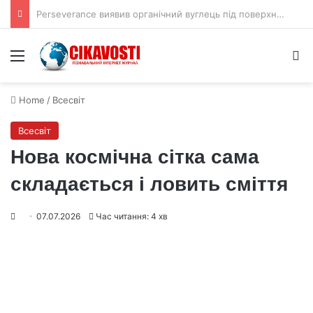
Астрономи виявили що чорні діри викидають стільки ж речовини як поглинають
Menu
S
Home
/
Всесвіт
Всесвіт
Нова космічна сітка сама
складається і ловить сміття
07.07.2026
Час читання: 4 хв