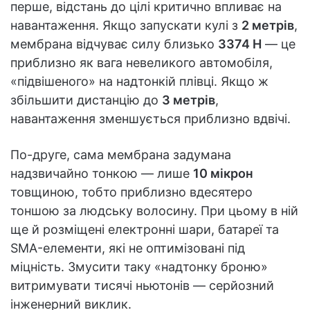
перше, відстань до цілі критично впливає на
навантаження. Якщо запускати кулі з
2 метрів
,
мембрана відчуває силу близько
3374 Н
— це
приблизно як вага невеликого автомобіля,
«підвішеного» на надтонкій плівці. Якщо ж
збільшити дистанцію до
3 метрів
,
навантаження зменшується приблизно вдвічі.
По-друге, сама мембрана задумана
надзвичайно тонкою — лише
10 мікрон
товщиною, тобто приблизно вдесятеро
тоншою за людську волосину. При цьому в ній
ще й розміщені електронні шари, батареї та
SMA-елементи, які не оптимізовані під
міцність. Змусити таку «надтонку броню»
витримувати тисячі ньютонів — серйозний
інженерний виклик.