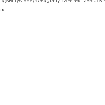
підвищує енерговіддачу та ефективність в
ина