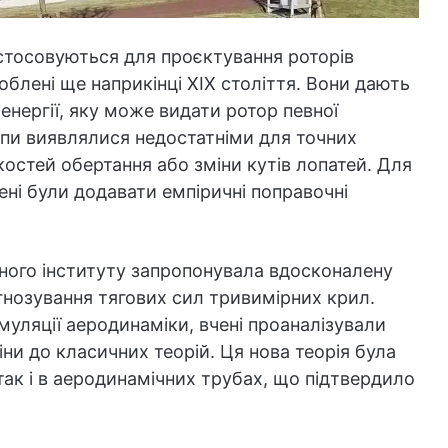
стосовуються для проєктування роторів
роблені ще наприкінці XIX століття. Вони дають
енергії, яку може видати ротор певної
ципи виявлялися недостатніми для точних
остей обертання або зміни кутів лопатей. Для
ені були додавати емпіричні поправочні
ного інституту запропонувала вдосконалену
гнозування тягових сил тривимірних крил.
уляції аеродинаміки, вчені проаналізували
іни до класичних теорій. Ця нова теорія була
так і в аеродинамічних трубах, що підтвердило