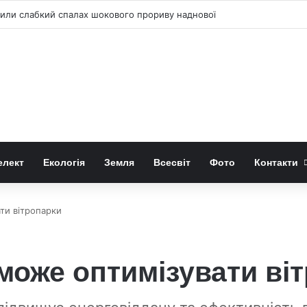
ли слабкий спалах шокового прориву наднової
елект
Екологія
Земля
Всесвіт
Фото
Контакти
ти вітропарки
може оптимізувати ві