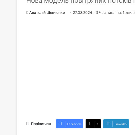
Нова модель повітряних потоків 
Анатолій Шевченко
27.08.2024
Час читання: 1 хвил
Поділитися
Facebook
X
LinkedIn