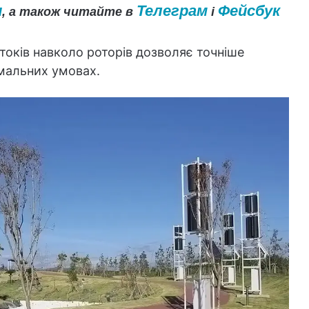
и
Телеграм
Фейсбук
, а також читайте в
і
токів навколо роторів дозволяє точніше
емальних умовах.