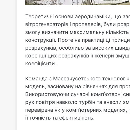
Теоретичні основи аеродинаміки, що за
вітрогенераторів і пропелерів, були роз
змогу визначити максимальну кількість 
конструкції. Проте на практиці ці прин
розрахунків, особливо за високих швидк
корекції цих розрахунків інженери змуш
коефіцієнти.
Команда з Массачусетського технологіч
модель, засновану на рівняннях для про
Використовуючи сучасні комп’ютерні сим
рух повітря навколо турбін та внесли зм
перевірена як у комп’ютерних моделях, 
її точність та ефективність.