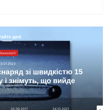
тайте далі
Технології
13.01.2023
наряд зі швидкістю 15
у і знімуть, що вийде
02.09.2017
24.10.2021
20.01.201