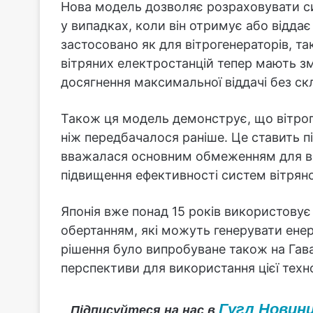
Нова модель дозволяє розраховувати си
у випадках, коли він отримує або відда
застосовано як для вітрогенераторів, так
вітряних електростанцій тепер мають з
досягнення максимальної віддачі без ск
Також ця модель демонструє, що вітрог
ніж передбачалося раніше. Це ставить п
вважалася основним обмеженням для вид
підвищення ефективності систем вітрян
Японія вже понад 15 років використовує
обертанням, які можуть генерувати енер
рішення було випробуване також на Гава
перспективи для використання цієї техно
Гугл Новин
Підписуйтеся на нас в