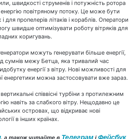
ли, швидкості струменів і потужність ротора
є енергію повітряному потоку. Це може бути
 і для пропелерів літаків і кораблів. Оператори
могу швидше оптимізувати роботу вітряків для
ладних коригувань.
енератори можуть генерувати більше енергії,
ід сумнів межу Бетца, яка тривалий час
обутку енергії з вітру. Нові можливості для
ої енергетики можна застосовувати вже зараз.
 вертикальні співвісні турбіни з протилежним
гію навіть за слабкого вітру. Нещодавно це
йських островах, що відкриває нові
логії в інших країнах.
и
Телеграм
Фейсбук
, а також читайте в
і