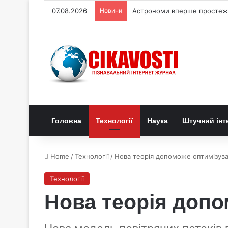
07.08.2026
Новини
Астрономи вперше простежи
Головна
Технології
Наука
Штучний інт
Home
/
Технології
/
Нова теорія допоможе оптимізува
Технології
Нова теорія допо