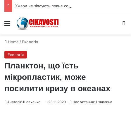
Хмари не зіпсують повне сонячне затемнення 12 серпня 2026 року
Menu
S
Home
/
Екологія
Екологія
Планктон, що їсть
мікропластик, може
посилити кризу в океанах
Анатолій Шевченко
23.11.2023
Час читання: 1 хвилина