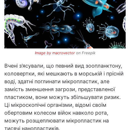
Image by macrovector
on Freepik
Вчені з’ясували, що певний вид зоопланктону,
коловертки, які мешкають в морській і прісній
воді, здатні поглинати мікропластик, але
замість зменшення загрози, представленої
пластиком, вони можуть збільшувати ризик.
Ці мікроскопічні організми, відомі своїм
обертовим колесом війок навколо рота,
можуть розщеплювати мікропластик на
тисячі нанопластиків.