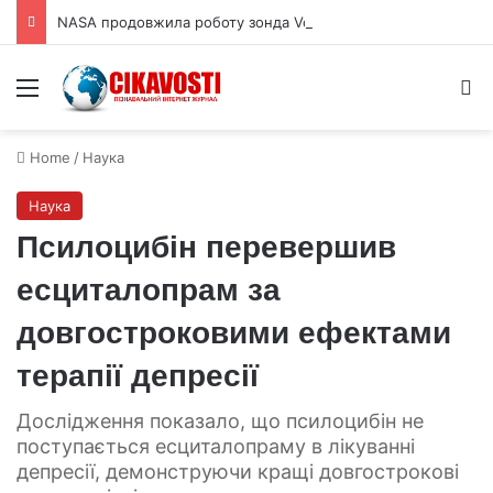
NASA продовжила роботу зонда Voyager 2 щонайменше на рік
Menu
S
Home
/
Наука
Наука
Псилоцибін перевершив
есциталопрам за
довгостроковими ефектами
терапії депресії
Дослідження показало, що псилоцибін не
поступається есциталопраму в лікуванні
депресії, демонструючи кращі довгострокові