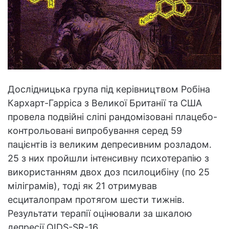
Дослідницька група під керівництвом Робіна
Кархарт-Гарріса з Великої Британії та США
провела подвійні сліпі рандомізовані плацебо-
контрольовані випробування серед 59
пацієнтів із великим депресивним розладом.
25 з них пройшли інтенсивну психотерапію з
використанням двох доз псилоцибіну (по 25
міліграмів), тоді як 21 отримував
есциталопрам протягом шести тижнів.
Результати терапії оцінювали за шкалою
депресії QIDS-SR-16.