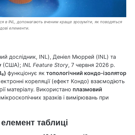
ься в INL, допомагають вченим краще зрозуміти, як поводяться
ідові елементи.
й дослідник, INL), Деніел Мюррей (INL) та
у
(США);
INL Feature Story
, 7 червня 2026 р.
B₆)
функціонує як
топологічний кондо-ізолятор
лектронні кореляції (ефект Кондо) взаємодіють
рії матеріалу. Використано
плазмовий
 мікроскопічних зразків і вимірювань при
 елемент таблиці