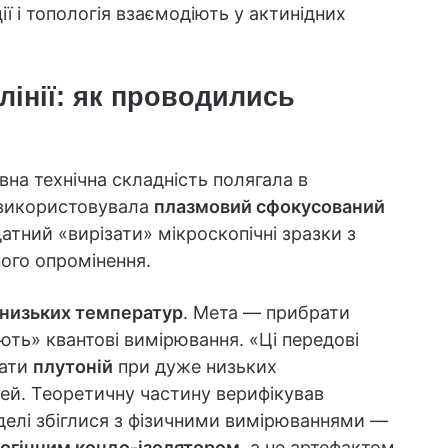
ї і топологія взаємодіють у актинідних
 лінії: як проводились
овна технічна складність полягала в
 використовувала
плазмовий сфокусований
тний «вирізати» мікроскопічні зразки з
ого опромінення.
низьких температур
. Мета — прибрати
ють» квантові вимірювання. «Ці передові
чати
плутоній
при дуже низьких
ей. Теоретичну частину верифікував
оделі збіглися з фізичними вимірюваннями —
огічним кондо-ізолятором
, а не артефактом