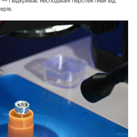
— і відкриває несподівані перспективи від
ерів.