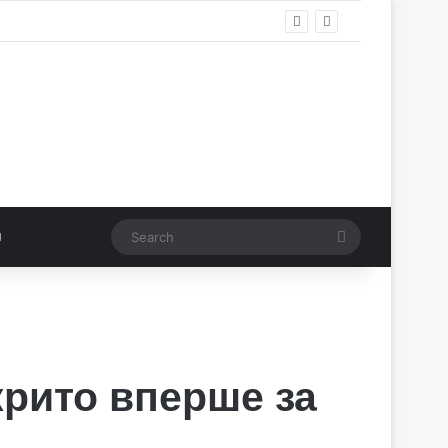
Search
крито вперше за