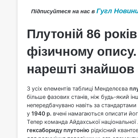
Гугл Новин
Підписуйтеся на нас в
Плутоній 86 рокі
фізичному опису
нарешті знайшов
З усіх елементів таблиці Менделєєва
пл
більше фазових станів, ніж будь-який ін
непередбачувано навіть за стандартами 
у
1940 р.
вчені намагаються описати йог
Тепер команда Айдахської національної л
гексабориду плутонію
рідкісний квантов