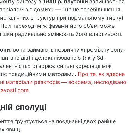
оменту синтезу в
1940 р.
плутоній
залишається
еріалом з відомих» — і це не перебільшення.
исталічних структур при нормальному тиску)
 При переході між фазами його об’єм може
омішки радикально змінюють його властивості.
рони
: вони займають незвичну «проміжну зону»
антаноїдів) і делокалізованою (як у 3d-
валентність» створює сильні кореляції між
пис традиційними методами.
Про те, як ядерне
ні матеріали реакторів — зокрема, несподівано
avosti.com
.
ній сполуці
криття ґрунтується на поєднанні двох раніше
их явищ.