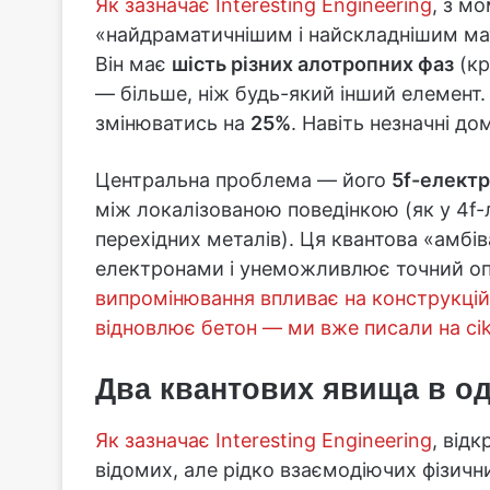
Як зазначає Interesting Engineering
, з м
«найдраматичнішим і найскладнішим мат
Він має
шість різних алотропних фаз
(кр
— більше, ніж будь-який інший елемент.
змінюватись на
25%
. Навіть незначні д
Центральна проблема — його
5f-елект
між локалізованою поведінкою (як у 4f-л
перехідних металів). Ця квантова «амбі
електронами і унеможливлює точний о
випромінювання впливає на конструкцій
відновлює бетон — ми вже писали на cik
Два квантових явища в од
Як зазначає Interesting Engineering
, від
відомих, але рідко взаємодіючих фізичн