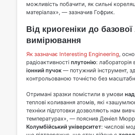
можливість побачити, як сильні кореляці
матеріалах», — зазначив Гофрик.
Від криогеніки до базової
вимірювання
Як зазначає Interesting Engineering
, осн
радіоактивності
плутонію
: лабораторія
іонний пучок
— потужний інструмент, зда
контрольованою точністю без масштабн
Отримані зразки помістили в умови
над
теплові коливання атомів, які «зашумлю
техніки підготовки дозволяють нам вив
температурах», — пояснив Деніел Мюрр
Колумбійський університет
: числові м
що підтверджує, що стан дійсно є
топол