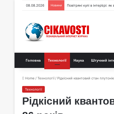
08.08.2026
Новини
Генетичний перемикач керує
Головна
Технології
Наука
Штучний інт
Home
/
Технології
/
Рідкісний квантовий стан плутоні
Технології
Рідкісний кванто