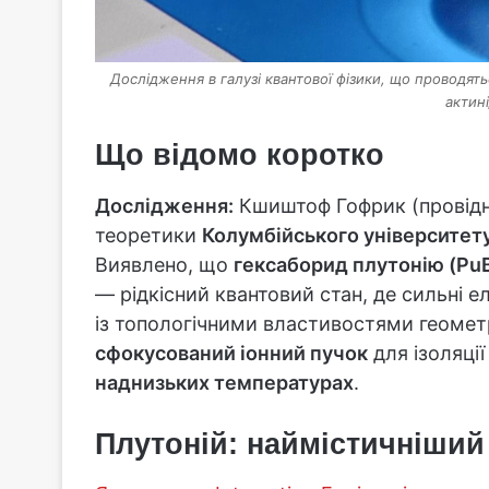
Дослідження в галузі квантової фізики, що проводят
актин
Що відомо коротко
Дослідження:
Кшиштоф Гофрик (провідни
теоретики
Колумбійського університет
Виявлено, що
гексаборид плутонію (Pu
— рідкісний квантовий стан, де сильні е
із топологічними властивостями геомет
сфокусований іонний пучок
для ізоляції
наднизьких температурах
.
Плутоній: наймістичніший