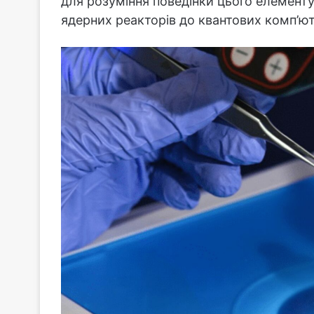
для розуміння поведінки цього елементу 
ядерних реакторів до квантових комп’ют