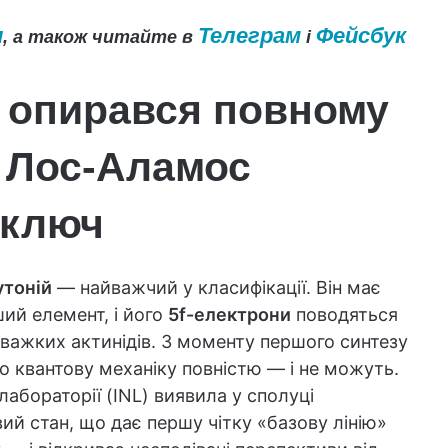
и
Телеграм
Фейсбук
, а також читайте в
і
в опирався повному
. Лос-Аламос
 ключ
утоній
— найважчий у класифікації. Він має
ший елемент, і його
5f-електрони
поводяться
важких актинідів. З моменту першого синтезу
о квантову механіку повністю — і не можуть.
абораторії (INL) виявила у сполуці
ий стан, що дає першу чітку «базову лінію»