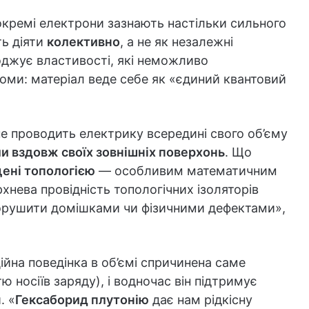
кремі електрони зазнають настільки сильного
ь діяти
колективно
, а не як незалежні
оджує властивості, які неможливо
оми: матеріал веде себе як «єдиний квантовий
е проводить електрику всередині свого об’єму
ли вздовж своїх зовнішніх поверхонь
. Що
ені топологією
— особливим математичним
хнева провідність топологічних ізоляторів
 порушити домішками чи фізичними дефектами»,
ійна поведінка в об’ємі спричинена саме
ю носіїв заряду), і водночас він підтримує
. «
Гексаборид плутонію
дає нам рідкісну