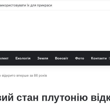
 «право-лівою» формою квітів лілій-метеликів
елект
Екологія
Земля
Всесвіт
Фото
Контакти
ю відкрито вперше за 86 років
вий стан плутонію від