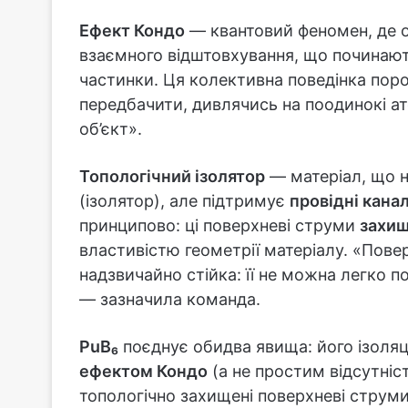
Ефект Кондо
— квантовий феномен, де о
взаємного відштовхування, що починают
частинки. Ця колективна поведінка пор
передбачити, дивлячись на поодинокі ат
об’єкт».
Топологічний ізолятор
— матеріал, що н
(ізолятор), але підтримує
провідні кана
принципово: ці поверхневі струми
захищ
властивістю геометрії матеріалу. «Повер
надзвичайно стійка: її не можна легко
— зазначила команда.
PuB₆
поєднує обидва явища: його ізоляц
ефектом Кондо
(а не простим відсутніст
топологічно захищені поверхневі струми