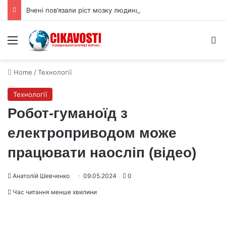
Вчені пов’язали ріст мозку людини з цукрами в раціоні
Menu
S
Home
/
Технології
Технології
Робот-гуманоїд з
електроприводом може
працювати наосліп (відео)
Анатолій Шевченко
09.05.2024
0
Час читання менше хвилини