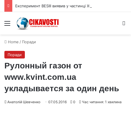
Експеримент BESIII виявив у частинці X(2370) домінування глюболу
Menu
S
Home
/
Поради
Поради
Рулонный газон от
www.kvint.com.ua
укладывается за один день
Анатолій Шевченко
07.05.2016
0
Час читання: 1 хвилина