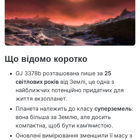
Що відомо коротко
GJ 3378b розташована лише за
25
світлових років
від Землі, це одна з
найближчих потенційно придатних для
життя екзопланет.
Планета належить до класу
суперземель
:
вона більша за Землю, але досить
компактна, щоб бути кам’янистою.
Оновлені вимірювання зменшили її масу з