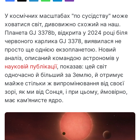
У космічних масштабах "по сусідству" може
ховатися світ, дивовижно схожий на наш.
Планета GJ 3378b, відкрита у 2024 році біля
червоного карлика GJ 3378, виявилася не
просто ще однією екзопланетою. Новий
аналіз, описаний командою астрономів у
науковій публікації
, показав: цей світ
одночасно й більший за Землю, й отримує
майже стільки ж випромінювання від своєї
зорі, як ми від Сонця, і при цьому, ймовірно,
має кам’янисте ядро.