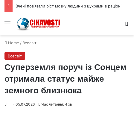
Вчені пов’язали ріст мозку людини з цукрами в раціоні
Menu
S
Home
/
Всесвіт
Всесвіт
Суперземля поруч із Сонцем
отримала статус майже
земного близнюка
05.07.2026
Час читання: 4 хв