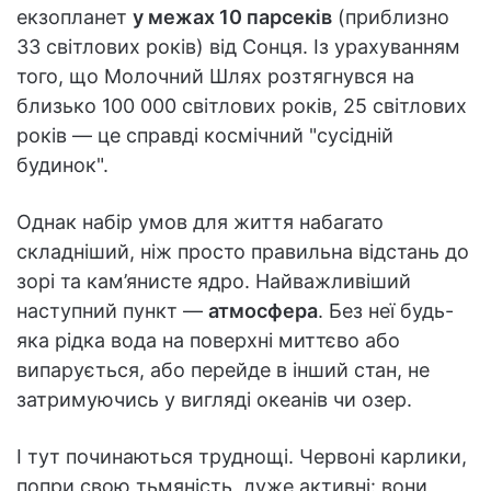
екзопланет
у межах 10 парсеків
(приблизно
33 світлових років) від Сонця. Із урахуванням
того, що Молочний Шлях розтягнувся на
близько 100 000 світлових років, 25 світлових
років — це справді космічний "сусідній
будинок".
Однак набір умов для життя набагато
складніший, ніж просто правильна відстань до
зорі та кам’янисте ядро. Найважливіший
наступний пункт —
атмосфера
. Без неї будь-
яка рідка вода на поверхні миттєво або
випарується, або перейде в інший стан, не
затримуючись у вигляді океанів чи озер.
І тут починаються труднощі. Червоні карлики,
попри свою тьмяність, дуже активні: вони