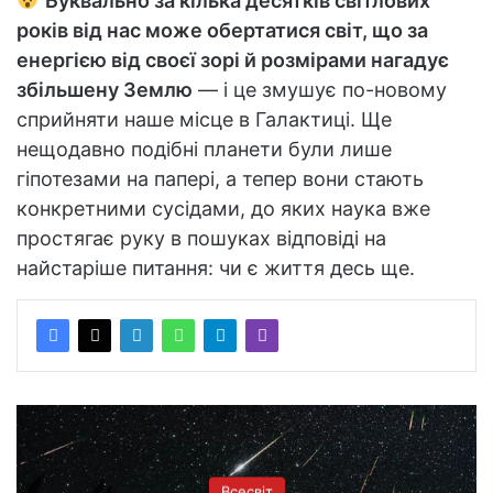
Буквально за кілька десятків світлових
років від нас може обертатися світ, що за
енергією від своєї зорі й розмірами нагадує
збільшену Землю
— і це змушує по-новому
сприйняти наше місце в Галактиці. Ще
нещодавно подібні планети були лише
гіпотезами на папері, а тепер вони стають
конкретними сусідами, до яких наука вже
простягає руку в пошуках відповіді на
найстаріше питання: чи є життя десь ще.
Всесвіт