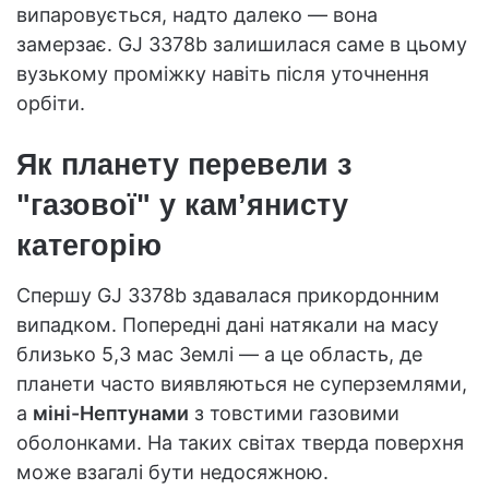
випаровується, надто далеко — вона
замерзає. GJ 3378b залишилася саме в цьому
вузькому проміжку навіть після уточнення
орбіти.
Як планету перевели з
"газової" у кам’янисту
категорію
Спершу GJ 3378b здавалася прикордонним
випадком. Попередні дані натякали на масу
близько 5,3 мас Землі — а це область, де
планети часто виявляються не суперземлями,
а
міні-Нептунами
з товстими газовими
оболонками. На таких світах тверда поверхня
може взагалі бути недосяжною.