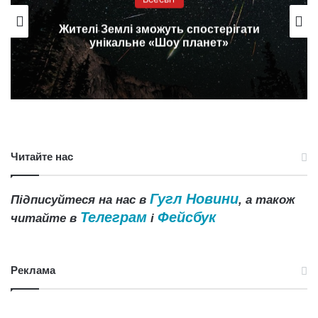
Землеподібні планети могли
формуватися з бруду
Читайте нас
Гугл Новини
Підписуйтеся на нас в
, а також
Телеграм
Фейсбук
читайте в
і
Реклама