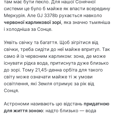
там має бути пекло. Для нашої Сонячної
системи це було б майже як впасти всередину
Меркурія. Але GJ 3378b рухається навколо
червоної карликової зорі
, яка значно тьмяніша
і холодніша за Сонце.
Уявіть свічку та багаття. Щоб зігрітися від
свічки, треба сидіти до неї майже впритул. Так
само й із червоним карликом: зона, де може
існувати рідка вода, притиснута дуже близько
до зорі. Тому 21,45-денна орбіта для такого
світу може означати майже ті ж умови
освітлення, які Земля отримує за рік від
Сонця.
Астрономи називають цю відстань
придатною
для життя зоною
: надто близько — вода