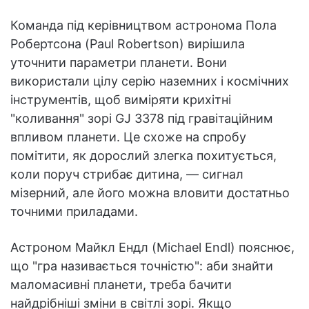
Команда під керівництвом астронома Пола
Робертсона (Paul Robertson) вирішила
уточнити параметри планети. Вони
використали цілу серію наземних і космічних
інструментів, щоб виміряти крихітні
"коливання" зорі GJ 3378 під гравітаційним
впливом планети. Це схоже на спробу
помітити, як дорослий злегка похитується,
коли поруч стрибає дитина, — сигнал
мізерний, але його можна вловити достатньо
точними приладами.
Астроном Майкл Ендл (Michael Endl) пояснює,
що "гра називається точністю": аби знайти
маломасивні планети, треба бачити
найдрібніші зміни в світлі зорі. Якщо