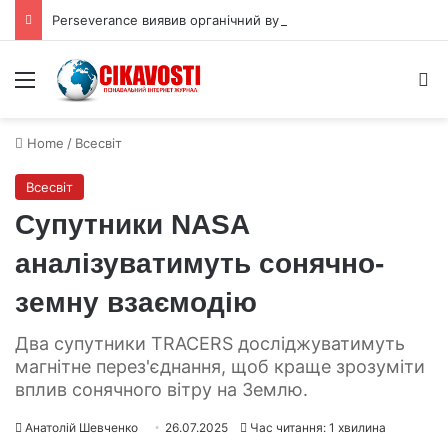
Perseverance виявив органічний вуглець під поверхнею Марса
Menu
S
Home
/
Всесвіт
Всесвіт
Супутники NASA
аналізуватимуть сонячно-
земну взаємодію
Два супутники TRACERS досліджуватимуть
магнітне перез'єднання, щоб краще зрозуміти
вплив сонячного вітру на Землю.
Анатолій Шевченко
26.07.2025
Час читання: 1 хвилина