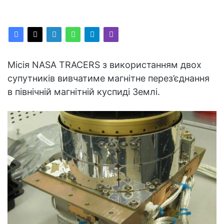
Місія NASA TRACERS з використанням двох
супутників вивчатиме магнітне перез’єднання
в північній магнітній куспиді Землі.