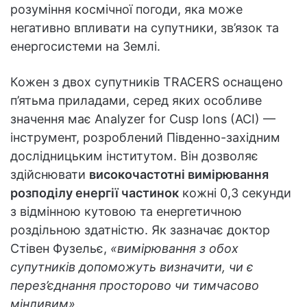
розуміння космічної погоди, яка може
негативно впливати на супутники, зв’язок та
енергосистеми на Землі.
Кожен з двох супутників TRACERS оснащено
п’ятьма приладами, серед яких особливе
значення має Analyzer for Cusp Ions (ACI) —
інструмент, розроблений Південно-західним
дослідницьким інститутом. Він дозволяє
здійснювати
високочастотні вимірювання
розподілу енергії частинок
кожні 0,3 секунди
з відмінною кутовою та енергетичною
роздільною здатністю. Як зазначає доктор
Стівен Фузельє,
«вимірювання з обох
супутників допоможуть визначити, чи є
перез’єднання просторово чи тимчасово
мінливим»
.