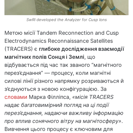
SwRI developed the Analyzer for Cusp Ions
Метою місії Tandem Reconnection and Cusp
Electrodynamics Reconnaissance Satellites
(TRACERS) є
глибоке дослідження взаємодії
магнітних полів Сонця і Землі
, що
відбувається під час так званого “магнітного
перез’єднання” — процесу, коли магнітні
силові лінії різного напрямку розриваються й
з’єднуються з новою конфігурацією. За
словами
Марка Філліпса,
«місія TRACERS
надає багатовимірний погляд на ці події
перез’єднання, надаючи важливу інформацію
про вплив сонячного вітру на магнітосферу»
.
Вивчення цього процесу є ключовим для