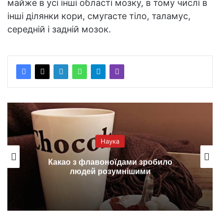
майже в усі інші області мозку, в тому числі в
інші ділянки кори, смугасте тіло, таламус,
середній і задній мозок.
Наука
Какао з флавоноїдами зробило
людей розумнішими