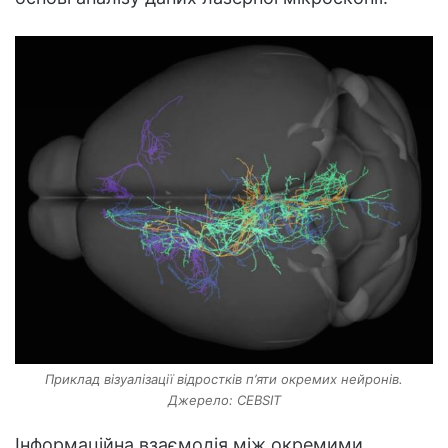
Приклад візуалізації відростків п’яти окремих нейронів.
Джерело: CEBSIT
Інформаційна взаємодія між окремими