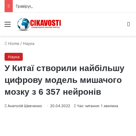
Гравірування на шкаралупі страусиних яєць показали складне мислення
Menu
S
Home
/
Наука
Наука
У Китаї створили найбільшу
цифрову модель мишачого
мозку з 6 357 нейронів
Анатолій Шевченко
20.04.2022
Час читання: 1 хвилина